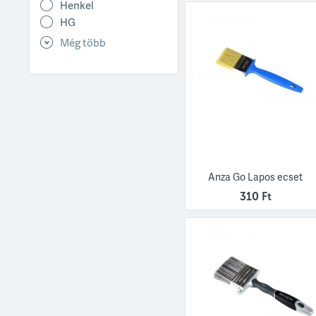
Henkel
HG
Még több
Anza Go Lapos ecset
310 Ft