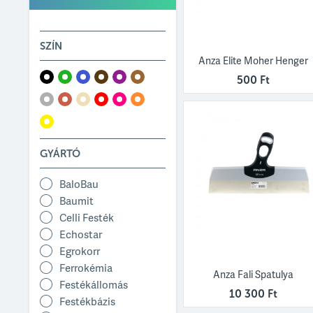
SZÍN
Anza Elite Moher Henger
500 Ft
GYÁRTÓ
BaloBau
Baumit
Celli Festék
Echostar
Egrokorr
Ferrokémia
Anza Fali Spatulya
Festékállomás
10 300 Ft
Festékbázis