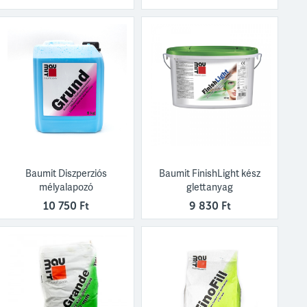
Baumit Diszperziós
Baumit FinishLight kész
mélyalapozó
glettanyag
10 750 Ft
9 830 Ft