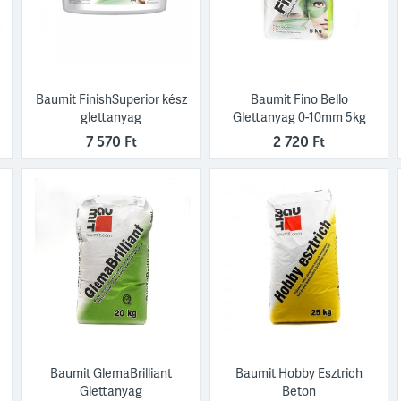
Baumit FinishSuperior kész
Baumit Fino Bello
glettanyag
Glettanyag 0-10mm 5kg
7 570 Ft
2 720 Ft
Baumit GlemaBrilliant
Baumit Hobby Esztrich
Glettanyag
Beton