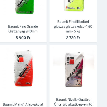
Baumit Finofill beltéri
Baumit Fino Grande
gipszes glettvakolat - 1-30
Glettanyag 2-10mm
mm - 5 kg
5 900 Ft
2 720 Ft
Baumit Nivello Quattro
Baumit Manu1 Alapvakolat
Önterülő aljzatkiegyenlítő