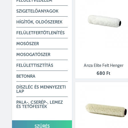
FELÜLETVÉDELEM
SZIGETELŐANYAGOK
HÍGÍTÓK, OLDÓSZEREK
FELÜLETFERTŐTLENÍTÉS
MOSÓSZER
MOSOGATÓSZER
Anza Elite Felt Henger
FELÜLETTISZTÍTÁS
680 Ft
BETONRA
DÍSZLÉC ÉS MENNYEZETI
LAP
PALA-, CSERÉP-, LEMEZ
ÉS TETŐFESTÉK
SZŰRÉS