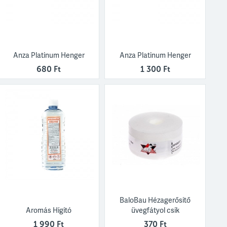
Anza Platinum Henger
Anza Platinum Henger
680 Ft
1 300 Ft
BaloBau Hézagerősítő
Aromás Hígító
üvegfátyol csík
1 990 Ft
370 Ft