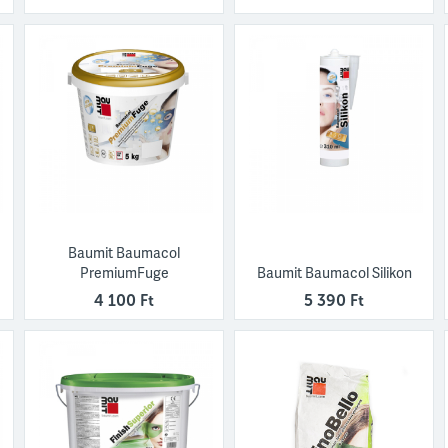
Baumit Baumacol
PremiumFuge
Baumit Baumacol Silikon
4 100 Ft
5 390 Ft