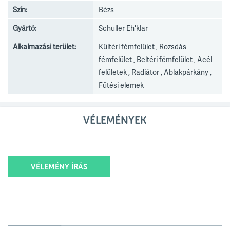
Szín:
Bézs
Gyártó:
Schuller Eh'klar
Alkalmazási terület:
Kültéri fémfelület , Rozsdás
fémfelület , Beltéri fémfelület , Acél
felületek , Radiátor , Ablakpárkány ,
Fűtési elemek
VÉLEMÉNYEK
VÉLEMÉNY ÍRÁS
Értékelésed