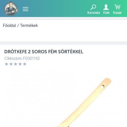
Keresés
Fiók
Kosár
TERMÉKEK
Főoldal
/
Termékek
BLOG
DRÓTKEFE 2 SOROS FÉM SÖRTÉKKEL
AJÁNLATUNK
Cikkszám:
FE001142