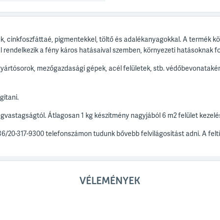
k, cinkfoszfáttaé, pigmentekkel, töltő és adalékanyagokkal. A termék k
el rendelkezik a fény káros hatásaival szemben, környezeti hatásoknak fo
 gyártósorok, mezőgazdasági gépek, acél felületek, stb. védőbevonatak
gítani.
egvastagságtól. Átlagosan 1 kg készítmény nagyjából 6 m
2
felület kezel
36/20-317-9300 telefonszámon tudunk bővebb felvilágosítást adni. A fe
VÉLEMÉNYEK