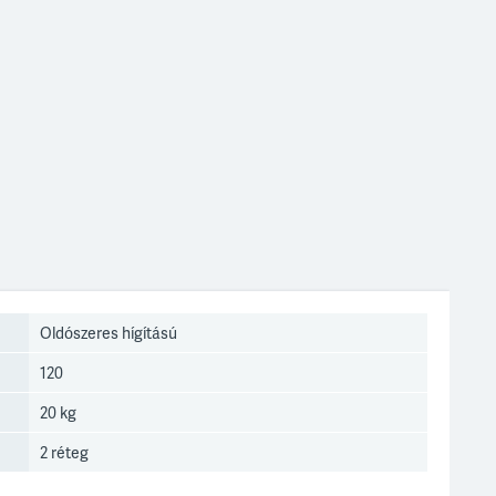
Oldószeres hígítású
120
20 kg
2 réteg