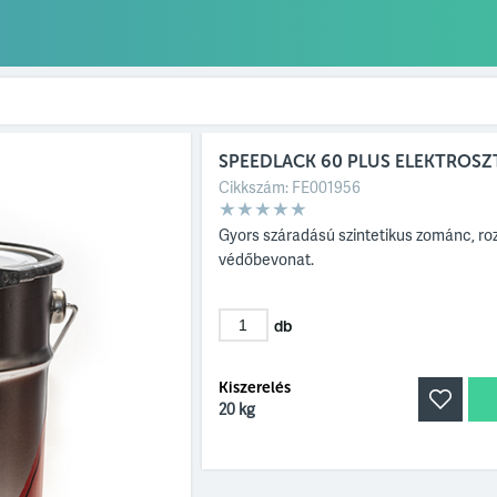
SPEEDLACK 60 PLUS ELEKTROSZ
Cikkszám:
FE001956
Gyors száradású szintetikus zománc, r
védőbevonat.
db
Kiszerelés
20 kg