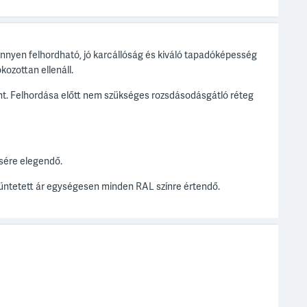
önnyen felhordható, jó karcállóság és kiváló tapadóképesség
kozottan ellenáll.
ént. Felhordása előtt nem szükséges rozsdásodásgátló réteg
ésére elegendő.
ltüntetett ár egységesen minden RAL színre értendő.