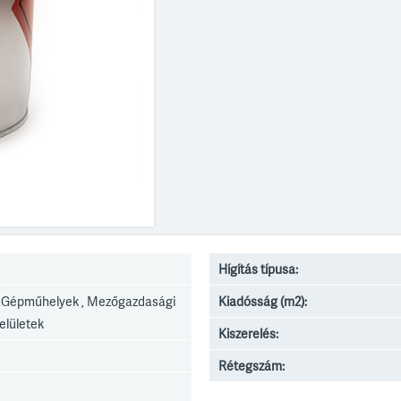
Hígítás típusa:
,Gépműhelyek , Mezőgazdasági
Kiadósság (m2):
elületek
Kiszerelés:
Rétegszám: