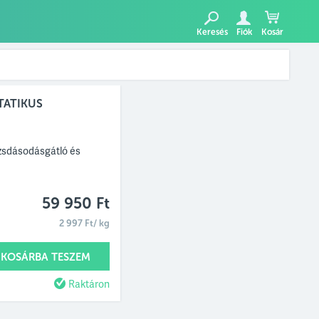
Keresés
Fiók
Kosár
TATIKUS
ozsdásodásgátló és
59 950 Ft
2 997 Ft/ kg
KOSÁRBA TESZEM
Raktáron