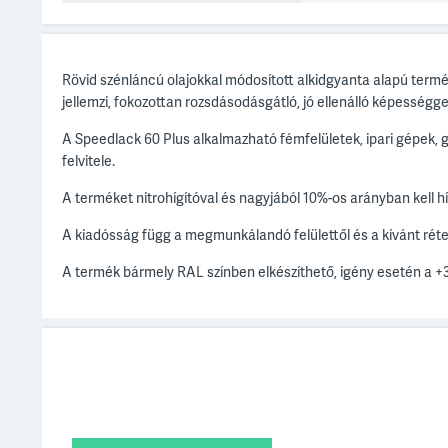
Rövid szénláncú olajokkal módosított alkidgyanta alapú termé
jellemzi, fokozottan rozsdásodásgátló, jó ellenálló képességg
A Speedlack 60 Plus alkalmazható fémfelületek, ipari gépek,
felvitele.
A terméket nitrohígítóval és nagyjából 10%-os arányban kell hí
A kiadósság függ a megmunkálandó felülettől és a kívánt rét
A termék bármely RAL színben elkészíthető, igény esetén a +