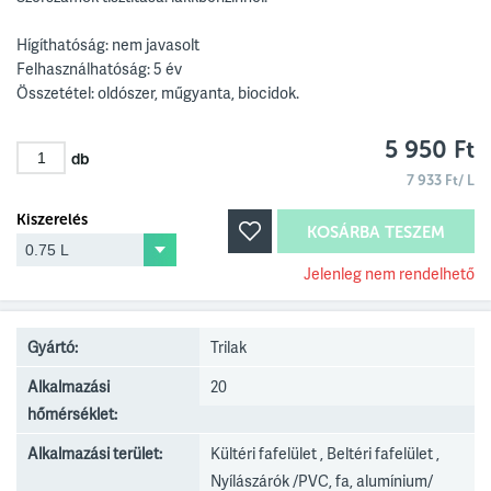
Hígíthatóság: nem javasolt
Felhasználhatóság: 5 év
Összetétel: oldószer, műgyanta, biocidok.
5 950 Ft
db
7 933 Ft/ L
Kiszerelés
KOSÁRBA TESZEM
Jelenleg nem rendelhető
Gyártó:
Trilak
Alkalmazási
20
hőmérséklet:
Alkalmazási terület:
Kültéri fafelület , Beltéri fafelület ,
Nyílászárók /PVC, fa, alumínium/