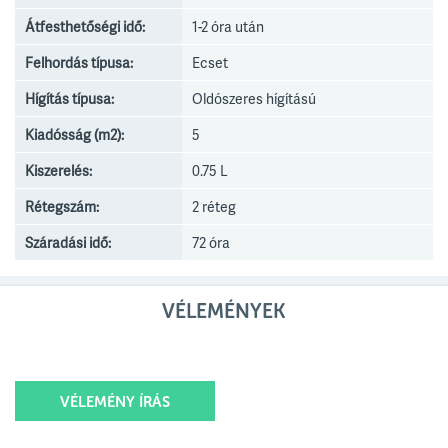
Átfesthetőségi idő:
1-2 óra után
Felhordás típusa:
Ecset
Hígítás típusa:
Oldószeres hígítású
Kiadósság (m2):
5
Kiszerelés:
0.75 L
Rétegszám:
2 réteg
Száradási idő:
72 óra
VÉLEMÉNYEK
VÉLEMÉNY ÍRÁS