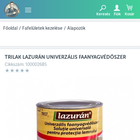
Keresés
Fiók
Kosár
TERMÉKEK
Főoldal
/
Fafelületek kezelése
/
Alapozók
BLOG
TRILAK LAZURÁN UNIVERZÁLIS FAANYAGVÉDŐSZER
AJÁNLATUNK
Cikkszám:
100002685