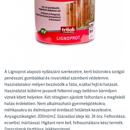
A Lignoprot alapozó nyílászáró szerkezetre, kerti bútorokra szolgál
penésszel, gombákkal és rovarokkal szembeni védelemre.
Használatakor mélyen beszívódik a fába, ezáltal fejti ki hatását.
Használatát kültérre javasolt felkenni vagy beltéren bármilyen
víznek kitett helyekre. Két rétegben ajánlott felhordani a megfelelő
hatás érdekében. Nem alkalmazható gyermekjátékokra,
méhkasakra és élelmiszerrel érintkező felületek kezelésére.
Anyagszükséglet: 200ml/m2. Száradási ideje kb. 24 óra. Felhordása:
ecsettel, mártással. Hígítani nem kell, felhasználásra kész termék.
Szerszámok tisztítása: lakkbenzinnel.