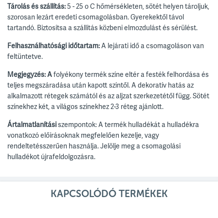
Tárolás és szállítás:
5 - 25
o
C hőmérsékleten, sötét helyen tároljuk,
szorosan lezárt eredeti csomagolásban.
Gyerekektől távol
tartandó.
Biztosítsa a szállítás közbeni elmozdulást és sérülést.
Felhasználhatósági időtartam:
A lejárati idő a csomagoláson van
feltüntetve.
Megjegyzés: A
folyékony termék színe eltér a festék felhordása és
teljes megszáradása után kapott színtől.
A dekoratív hatás az
alkalmazott rétegek számától és az aljzat szerkezetétől függ.
Sötét
színekhez két, a világos színekhez 2-3 réteg ajánlott.
Ártalmatlanítási
szempontok: A termék hulladékát a hulladékra
vonatkozó előírásoknak megfelelően kezelje, vagy
rendeltetésszerűen használja.
Jelölje meg a csomagolási
hulladékot újrafeldolgozásra.
KAPCSOLÓDÓ TERMÉKEK