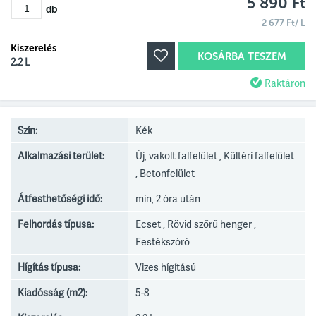
5 890 Ft
db
2 677 Ft/ L
Kiszerelés
KOSÁRBA TESZEM
2.2 L
Raktáron
Szín:
Kék
Alkalmazási terület:
Új, vakolt falfelület , Kültéri falfelület
, Betonfelület
Átfesthetőségi idő:
min, 2 óra után
Felhordás típusa:
Ecset , Rövid szőrű henger ,
Festékszóró
Hígítás típusa:
Vizes hígítású
Kiadósság (m2):
5-8