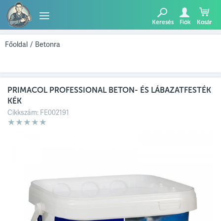
Keresés
Fiók
Kosár
TERMÉKEK
Főoldal
/
Betonra
BLOG
PRIMACOL PROFESSIONAL BETON- ÉS LÁBAZATFESTÉK
AJÁNLATUNK
KÉK
Cikkszám:
FE002191