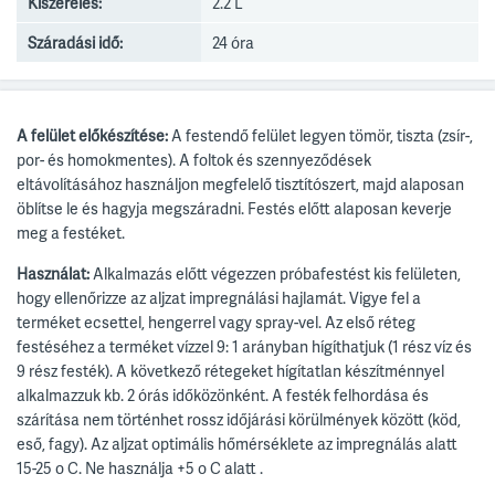
Kiszerelés:
2.2 L
Száradási idő:
24 óra
A felület előkészítése:
A festendő felület legyen tömör, tiszta (zsír-,
por- és homokmentes).
A foltok és szennyeződések
eltávolításához használjon megfelelő tisztítószert, majd alaposan
öblítse le és hagyja megszáradni.
Festés előtt alaposan keverje
meg a festéket.
Használat:
Alkalmazás előtt végezzen próbafestést kis felületen,
hogy ellenőrizze az aljzat impregnálási hajlamát.
Vigye fel a
terméket ecsettel, hengerrel vagy spray-vel.
Az első réteg
festéséhez a terméket vízzel 9: 1 arányban hígíthatjuk (1 rész víz és
9 rész festék).
A következő rétegeket hígítatlan készítménnyel
alkalmazzuk kb. 2 órás időközönként.
A festék felhordása és
szárítása nem történhet rossz időjárási körülmények között (köd,
eső, fagy).
Az aljzat optimális hőmérséklete az impregnálás alatt
15-25
o
C. Ne használja +5
o
C
alatt
.