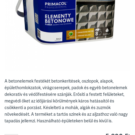
A betonelemek festékét betonkerítések, oszlopok, alapok,
épülethomlokzatok, virágcserepek, padok és egyéb betonelemek
dekoratív és védőfestésére szánják. Erősíti a festett felületeket,
megvédi őket az időjárási körülmények káros hatásaitól és
csökkenti a porzást. Késlelteti a mohák, algák és zuzmók
növekedését. A terméket a tartós színek és az aljzathoz való nagy
tapadás jellemzi. Használható épületeken belül és kívül is.