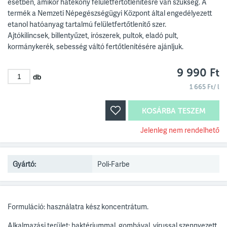
esetben, amikor hatékony felületfertőtlenítésre van szükség. A
termék a Nemzeti Népegészségügyi Központ által engedélyezett
etanol hatóanyag tartalmú felületfertőtlenítő szer.
Ajtókilincsek, billentyűzet, írószerek, pultok, eladó pult,
kormánykerék, sebesség váltó fertőtlenítésére ajánljuk.
9 990 Ft
db
1 665 Ft/ l
KOSÁRBA TESZEM
Jelenleg nem rendelhető
Gyártó:
Poli-Farbe
Formuláció: használatra kész koncentrátum.
Alkalmazási terület: baktériummal, gombával, vírussal szennyezett