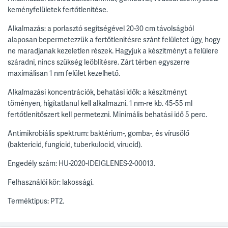
keményfelületek fertőtlenítése.
Alkalmazás: a porlasztó segítségével 20-30 cm távolságból
alaposan bepermetezzük a fertőtlenítésre szánt felületet úgy, hogy
ne maradjanak kezeletlen részek. Hagyjuk a készítményt a felülere
száradni, nincs szükség leöblítésre. Zárt térben egyszerre
maximálisan 1 nm felület kezelhető.
Alkalmazási koncentrációk, behatási idők: a készítményt
töményen, hígítatlanul kell alkalmazni. 1 nm-re kb. 45-55 ml
fertőtlenítőszert kell permetezni. Minimális behatási idő 5 perc.
Antimikrobiális spektrum: baktérium-, gomba-, és vírusölő
(baktericid, fungicid, tuberkulocid, virucid).
Engedély szám: HU-2020-IDEIGLENES-2-00013.
Felhasználói kör: lakossági.
Terméktípus: PT2.