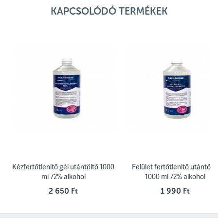
KAPCSOLÓDÓ TERMÉKEK
Kézfertőtlenítő gél utántöltő 1000
Felület fertőtlenítő utántölt
ml 72% alkohol
1000 ml 72% alkohol
2 650 Ft
1 990 Ft