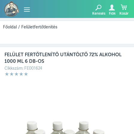
Keresés
Fiók
Kosár
TERMÉKEK
Főoldal
/
Felületfertőtlenítés
BLOG
FELÜLET FERTŐTLENÍTŐ UTÁNTÖLTŐ 72% ALKOHOL
AJÁNLATUNK
1000 ML 6 DB-OS
Cikkszám:
FE001624