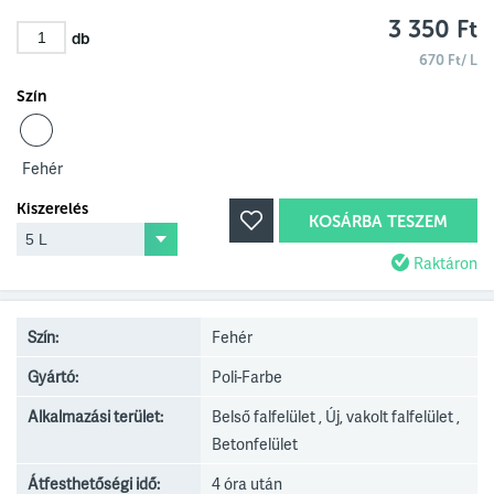
3 350 Ft
db
670 Ft/ L
Szín
Fehér
Kiszerelés
KOSÁRBA TESZEM
Raktáron
Szín:
Fehér
Gyártó:
Poli-Farbe
Alkalmazási terület:
Belső falfelület , Új, vakolt falfelület ,
Betonfelület
Átfesthetőségi idő:
4 óra után