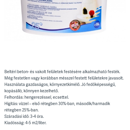
Beltéri beton- és vakolt felületek festésére alkalmazható festék.
Még festetlen vagy korábban mésszel festett felületekre javasolt.
Használata gazdaságos, környezetkímélő. Jó fedőképességű,
kopásálló, könnyen kezelhető.
Felhordás: hengerezéssel, ecsettel.
Hígítás: vízzel – első rétegben 30%-ban, második/harmadik
rétegben 25%-ban.
Száradási idő: 3-4 óra.
Kiadósság: 4-5 m2/liter.