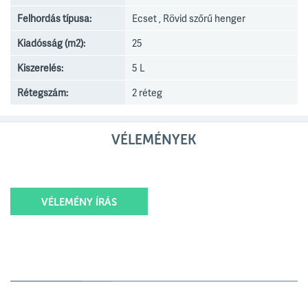
Felhordás típusa:
Ecset , Rövid szőrű henger
Kiadósság (m2):
25
Kiszerelés:
5 L
Rétegszám:
2 réteg
VÉLEMÉNYEK
VÉLEMÉNY ÍRÁS
Értékelésed