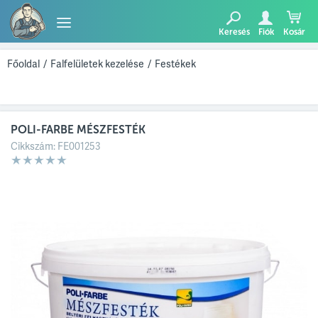
Keresés
Fiók
Kosár
TERMÉKEK
Főoldal
/
Falfelületek kezelése
/
Festékek
BLOG
POLI-FARBE MÉSZFESTÉK
AJÁNLATUNK
Cikkszám:
FE001253