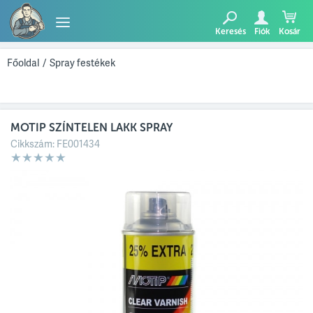
Keresés
Fiók
Kosár
TERMÉKEK
Főoldal
/
Spray festékek
BLOG
MOTIP SZÍNTELEN LAKK SPRAY
AJÁNLATUNK
Cikkszám:
FE001434