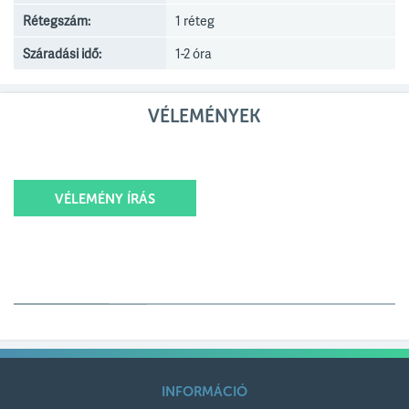
Rétegszám:
1 réteg
Száradási idő:
1-2 óra
VÉLEMÉNYEK
VÉLEMÉNY ÍRÁS
Értékelésed
Értékelésed címe
INFORMÁCIÓ