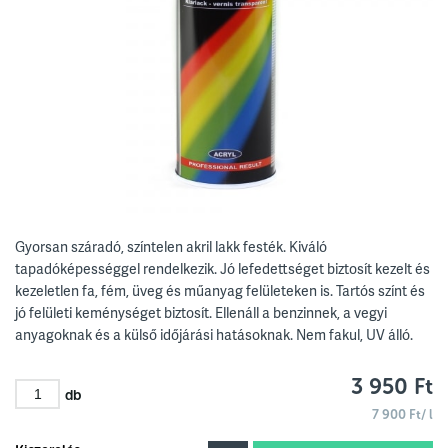
Gyorsan száradó, színtelen akril lakk festék. Kiváló
tapadóképességgel rendelkezik. Jó lefedettséget biztosít kezelt és
kezeletlen fa, fém, üveg és műanyag felületeken is. Tartós színt és
jó felületi keménységet biztosít. Ellenáll a benzinnek, a vegyi
anyagoknak és a külső időjárási hatásoknak. Nem fakul, UV álló.
3 950 Ft
db
7 900 Ft/ l