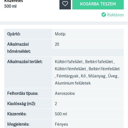
Kiszerelés
KOSÁRBA TESZEM
500 ml
Raktáron
Gyártó:
Motip
Alkalmazási
20
hőmérséklet:
Alkalmazási terület:
Kültéri fafelület , Beltéri fafelület ,
Kültéri fémfelület , Beltéri fémfelület
, Fémtárgyak , Kő , Műanyag , Üveg ,
Alumínium felületek
Felhordás típusa:
Aeroszolos
Kiadósság (m2):
2
Kiszerelés:
500 ml
Megjelenés:
Fényes