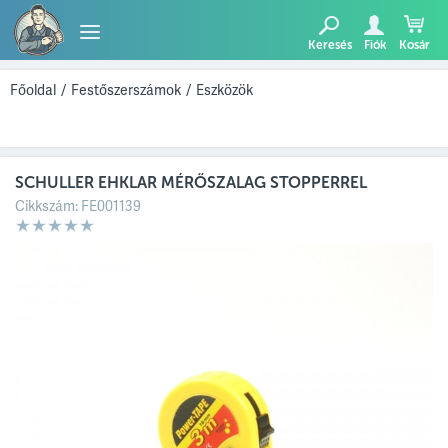
Keresés
Fiók
Kosár
TERMÉKEK
Főoldal
/
Festőszerszámok
/
Eszközök
BLOG
SCHULLER EHKLAR MÉRŐSZALAG STOPPERREL
AJÁNLATUNK
Cikkszám:
FE001139