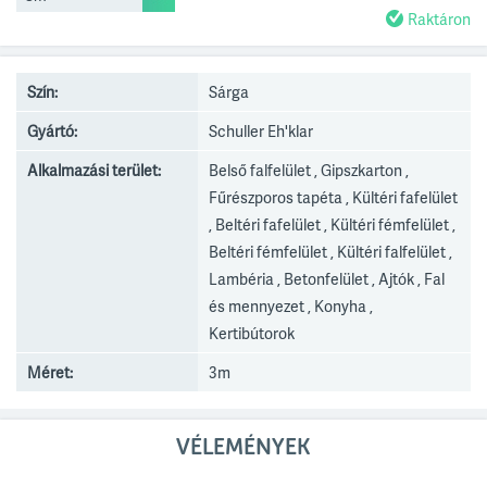
Raktáron
Szín:
Sárga
Gyártó:
Schuller Eh'klar
Alkalmazási terület:
Belső falfelület , Gipszkarton ,
Fűrészporos tapéta , Kültéri fafelület
, Beltéri fafelület , Kültéri fémfelület ,
Beltéri fémfelület , Kültéri falfelület ,
Lambéria , Betonfelület , Ajtók , Fal
és mennyezet , Konyha ,
Kertibútorok
Méret:
3m
VÉLEMÉNYEK