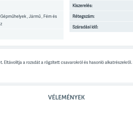
Kiszerelés:
Gépműhelyek , Jármű , Fém és
Rétegszám:
z
Száradási idő:
. Eltávolítja a rozsdát a rögzített csavarokról és hasonló alkatrészekr
VÉLEMÉNYEK