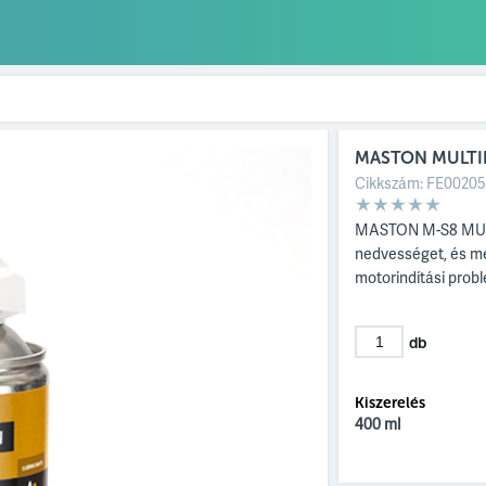
MASTON MULTI
Cikkszám:
FE0020
MASTON M-S8 MULT
nedvességet, és me
motorindítási prob
db
Kiszerelés
400 ml