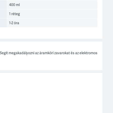
400 ml
1 réteg
1-2 óra
ől. Segít megakadályozni az áramköri zavarokat és az elektromos