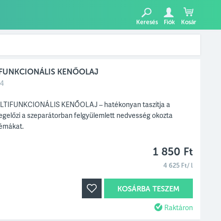
Keresés
Fiók
Kosár
FUNKCIONÁLIS KENŐOLAJ
54
IFUNKCIONÁLIS KENŐOLAJ – hatékonyan taszítja a
gelőzi a szeparátorban felgyülemlett nedvesség okozta
lémákat.
1 850 Ft
4 625 Ft/ l
KOSÁRBA TESZEM
Raktáron