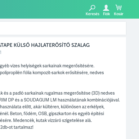
Keresés
Fiók
Kosár
TAPE KÜLSŐ HAJLATERŐSÍTŐ SZALAG
1
gyéb vizes helyiségek sarkainak megerősítésére.
olipropilén fólia kompozit-sarkok erősítésére, nedves
ak és a padló sarkainak rugalmas megerősítése (3D) nedves
IM DP és a SOUDAGUM LM használatának kombinációjával.
 használata előtt, akár kültéren, különösen az erkélyek,
énél. Beton, födém, OSB, gipszkarton és egyéb építési
sére. Medencék, kutak vízzáró szigetelése alá.
2db-ot tartalmaz!