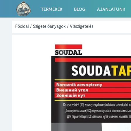
TERMÉKEK
BLOG
AJÁNLATUNK
Főoldal
/
Szigetelőanyagok
/
Vízszigetelés