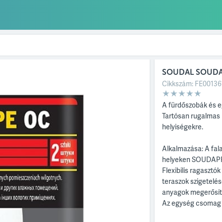
SOUDAL SOUDA
Cikkszám:
FE00136
A fürdőszobák és e
Tartósan rugalmas p
helyiségekre.
Alkalmazása: A fal
helyeken SOUDAPR
Flexibilis ragasztók
teraszok szigetelés
anyagok megerősíté
Az egység csomag 