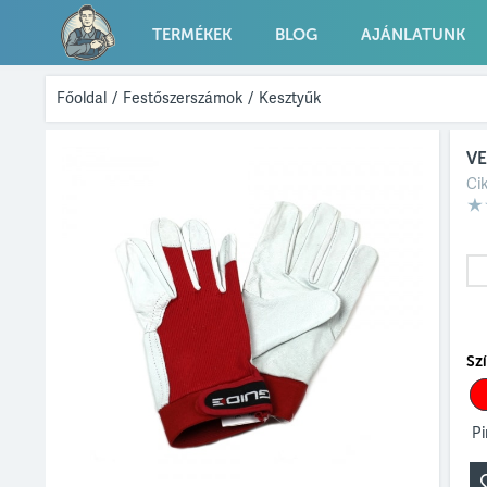
TERMÉKEK
BLOG
AJÁNLATUNK
Főoldal
/
Festőszerszámok
/
Kesztyűk
VE
Ci
Sz
Pi