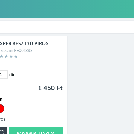
SPER KESZTYŰ PIROS
kkszám:
FE001388
db
1 450 Ft
ín
ros
KOSÁRBA TESZEM