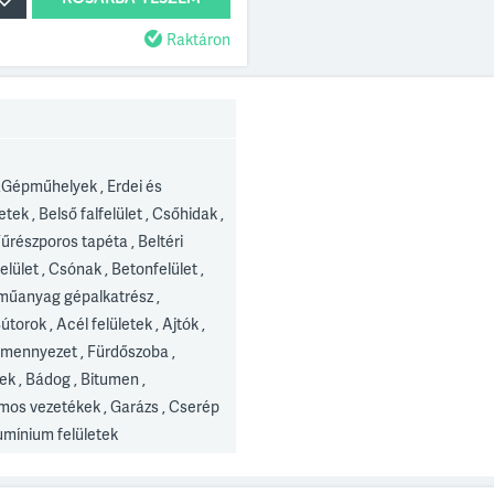
Raktáron
Gépműhelyek , Erdei és
tek , Belső falfelület , Csőhidak ,
Fűrészporos tapéta , Beltéri
felület , Csónak , Betonfelület ,
 műanyag gépalkatrész ,
torok , Acél felületek , Ajtók ,
 mennyezet , Fürdőszoba ,
k , Bádog , Bitumen ,
omos vezetékek , Garázs , Cserép
lumínium felületek