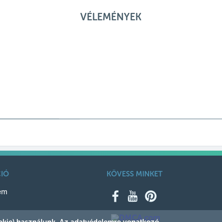
VÉLEMÉNYEK
IÓ
KÖVESS MINKET
em