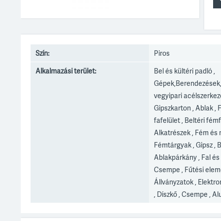
Szín:
Piros
Alkalmazási terület:
Bel és kültéri padló ,
Gépek,Berendezések,
vegyipari acélszerkeze
Gipszkarton , Ablak , 
fafelület , Beltéri fém
Alkatrészek , Fém és
Fémtárgyak , Gipsz , Bú
Ablakpárkány , Fal és
Csempe , Fűtési eleme
Állványzatok , Elektr
, Díszkő , Csempe , A