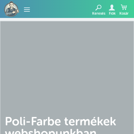
Keresés
Fiók
Kosár
TERMÉKEK
BLOG
AJÁNLATUNK
Poli-Farbe termékek
webshopunkban