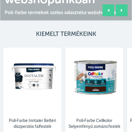
Poli-Farbe termékek széles választéka webshopunkban
KIEMELT TERMÉKEINK
Poli-Farbe Inntaler Beltéri
Poli-Farbe Cellkolor
P
diszperziós falfesték
Selyemfényű zománcfesték