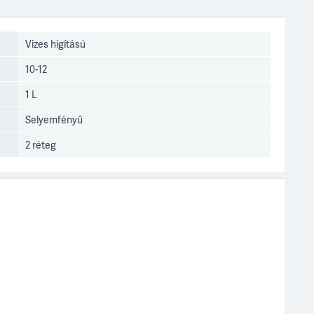
Vizes hígítású
10-12
1 L
Selyemfényű
2 réteg