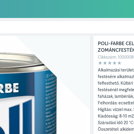
POLI-FARBE CE
ZOMÁNCFESTÉ
Cikkszám:
1000008
Alkalmazási terület
festésére alkalmazh
felfesthető. Kültéri
festésénél megfelel
faházak, lambériák
Felhordás: ecsettel
Hígítás: vízzel max
Kiadósság: 8-10 m2/
Száradási idő 20 °C
Összetétel: alkidem