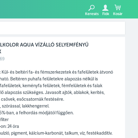
Keresés
Fiók
Kosár
LLKOLOR AQUA VÍZÁLLÓ SELYEMFÉNYŰ
K
69
: Kül- és beltéri fa- és fémszerkezetek és fafelületek átvonó
ató. Beltéren puhafa felületekre alapozás nélkül is
 fafelületek, keményfa felületek, fémfelületek és falak
ő alapozás szükséges. Javasolt ajtók, ablakok, kerítés,
, csövek, esőcsatornák festésére.
, szórással, lakkhengerrel.
. 5%-ban, a felhordás módjától függően.
liter
-on: 24 óra
ulzió, pigment, kálcium-karbonát, talkum, víz, festékadditív.