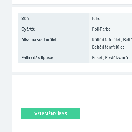
Szín:
fehér
Gyártó:
Poli-Farbe
Alkalmazási terület:
Kültéri fafelület , Belt
Beltéri fémfelület
Felhordás típusa:
Ecset , Festékszóró ,
VÉLEMÉNY ÍRÁS