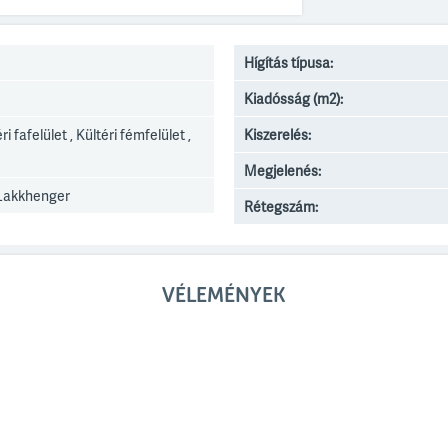
Hígítás típusa:
Kiadósság (m2):
éri fafelület , Kültéri fémfelület ,
Kiszerelés:
Megjelenés:
 Lakkhenger
Rétegszám:
VÉLEMÉNYEK