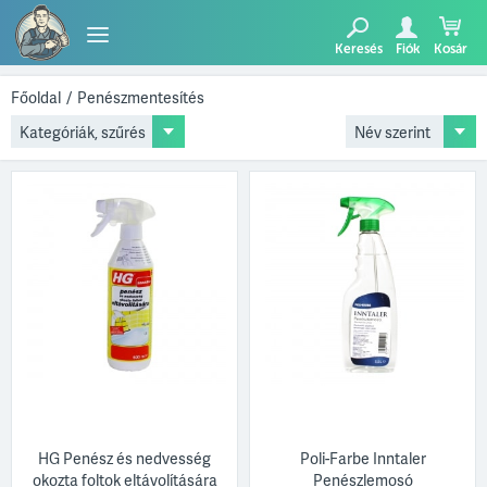
Keresés
Fiók
Kosár
TERMÉKEK
Főoldal
/
Penészmentesítés
Kategóriák, szűrés
BLOG
AJÁNLATUNK
HG Penész és nedvesség
Poli-Farbe Inntaler
okozta foltok eltávolítására
Penészlemosó