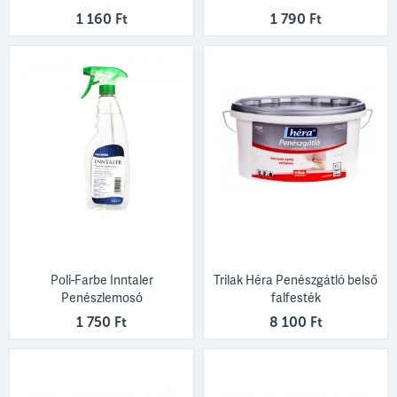
1 160 Ft
1 790 Ft
Poli-Farbe Inntaler
Trilak Héra Penészgátló belső
Penészlemosó
falfesték
1 750 Ft
8 100 Ft