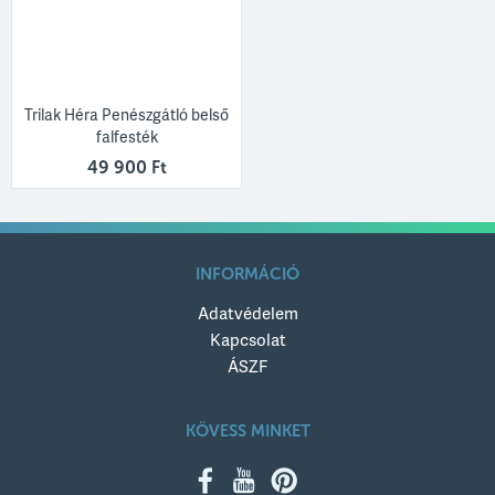
Trilak Héra Penészgátló belső
falfesték
49 900 Ft
INFORMÁCIÓ
Adatvédelem
Kapcsolat
ÁSZF
KÖVESS MINKET