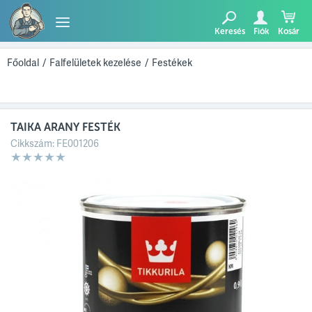
Keresés
Fiók
Kosár
TERMÉKEK
Főoldal
/
Falfelületek kezelése
/
Festékek
BLOG
TAIKA ARANY FESTÉK
AJÁNLATUNK
Cikkszám:
FE001206