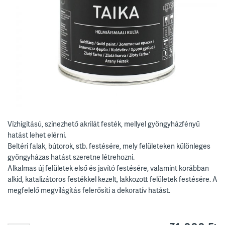
Vízhígítású, színezhető akrilát festék, mellyel gyöngyházfényű
hatást lehet elérni.
Beltéri falak, bútorok, stb. festésére, mely felületeken különleges
gyöngyházas hatást szeretne létrehozni.
Alkalmas új felületek első és javító festésére, valamint korábban
alkid, katalizátoros festékkel kezelt, lakkozott felületek festésére. A
megfelelő megvilágítás felerősíti a dekoratív hatást.