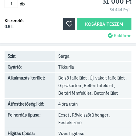
31 000 Ft
db
34 444 Ft/ L
Kiszerelés
KOSÁRBA TESZEM
0.9 L
Raktáron
Szín:
Sárga
Gyártó:
Tikkurila
Alkalmazási terület:
Belső falfelület , Új, vakolt falfelület ,
Gipszkarton , Beltéri fafelület ,
Beltéri fémfelület , Betonfelület
Átfesthetőségi idő:
4 óra után
Felhordás típusa:
Ecset , Rövid szőrű henger ,
Festékszóró
Hígítás típusa:
Vizes hígítású