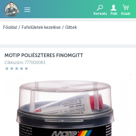
Keresés
Fiók
Kosár
TERMÉKEK
Főoldal
/
Fafelületek kezelése
/
Gittek
BLOG
MOTIP POLIÉSZTERES FINOMGITT
AJÁNLATUNK
Cikkszám:
777000083