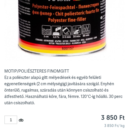
MOTIP/POLIÉSZTERES FINOMGITT
Ez a poliészter alapú gitt mélyedések és egyéb felületi
egyenetlenségek (2 cm mélységig) javítására szolgál. Enyhén
önterülő, rugalmas, száradás után könnyen csiszolható és
átfesthető. Használható kőre, fára, fémre. 120°C-ig hőálló. 30 perc
után csiszolható.
3 850 Ft
db
3 850 Ft/ kg