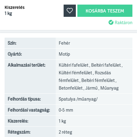
Kiszerelés
KOSÁRBA TESZEM
1 kg
Raktáron
Szín:
Fehér
Gyártó:
Motip
Alkalmazási terület:
Kültéri fafelület , Beltéri fafelület ,
Kültéri fémfelület , Rozsdás
fémfelület , Beltéri fémfelület ,
Betonfelület , Jármű , Műanyag
Felhordás típusa:
Spatulya /műanyag/
Felhordási vastagság:
0-5 mm
Kiszerelés:
1 kg
Rétegszám:
2 réteg