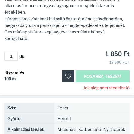
alkalmas 1 mm-es rétegvastagságban a megfelelő takarás
érdekében.
Háromszoros védelmet biztosító összetételének köszönhetően,
megakadályozza a penészspórák megtelepedését és terjedését.
Önsimító applikátora segítségével használata könnyű,
korrigálható.
1 850 Ft
db
18 500 Ft/ l
Kiszerelés
KOSÁRBA TESZEM
100 ml
Jelenleg nem rendelhető
Szín:
Fehér
Gyártó:
Henkel
Alkalmazási terület:
Medence , Kádzománc , Nyílászárók