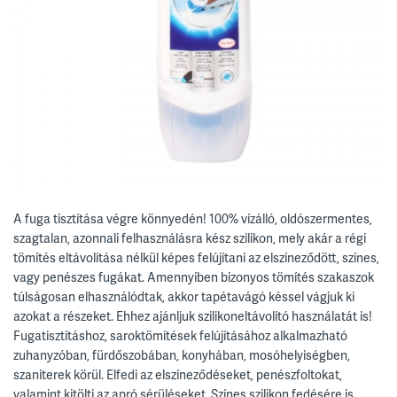
A fuga tisztítása végre könnyedén! 100% vízálló, oldószermentes,
szagtalan, azonnali felhasználásra kész szilikon, mely akár a régi
tömítés eltávolítása nélkül képes felújítani az elszíneződött, színes,
vagy penészes fugákat. Amennyiben bizonyos tömítés szakaszok
túlságosan elhasználódtak, akkor tapétavágó késsel vágjuk ki
azokat a részeket. Ehhez ajánljuk szilikoneltávolító használatát is!
Fugatisztításhoz, saroktömítések felújításához alkalmazható
zuhanyzóban, fürdőszobában, konyhában, mosóhelyiségben,
szaniterek körül. Elfedi az elszíneződéseket, penészfoltokat,
valamint kitölti az apró sérüléseket. Színes szilikon fedésére is