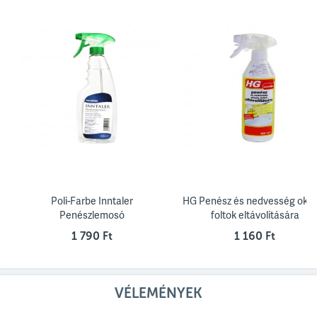
Poli-Farbe Inntaler
HG Penész és nedvesség okoz
Penészlemosó
foltok eltávolítására
1 790 Ft
1 160 Ft
VÉLEMÉNYEK