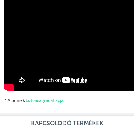
*
A termék
biztonsági adatlapja
.
KAPCSOLÓDÓ TERMÉKEK