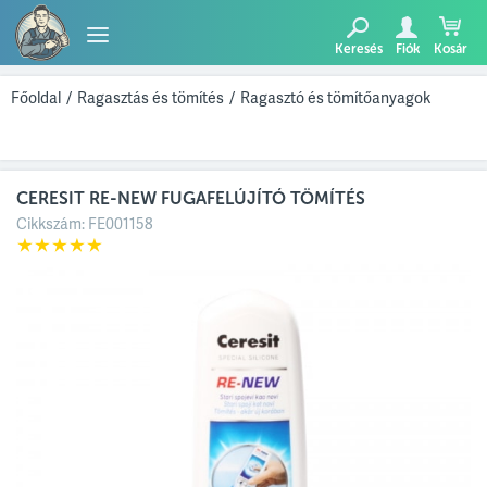
Keresés
Fiók
Kosár
TERMÉKEK
Főoldal
/
Ragasztás és tömítés
/
Ragasztó és tömítőanyagok
BLOG
CERESIT RE-NEW FUGAFELÚJÍTÓ TÖMÍTÉS
AJÁNLATUNK
Cikkszám:
FE001158