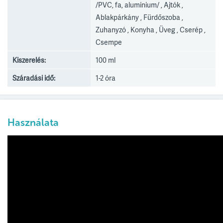
/PVC, fa, alumínium/ , Ajtók ,
Ablakpárkány , Fürdőszoba ,
Zuhanyzó , Konyha , Üveg , Cserép ,
Csempe
Kiszerelés:
100 ml
Száradási idő:
1-2 óra
Használata