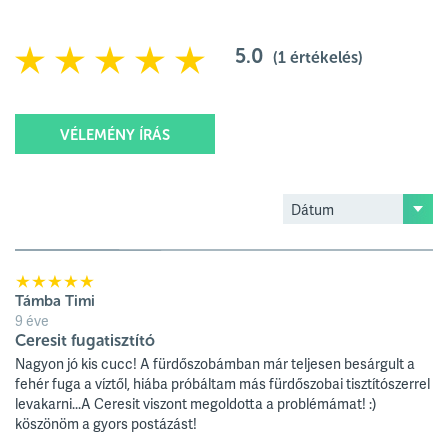
5.0
(
1
értékelés)
VÉLEMÉNY ÍRÁS
Értékelésed
Értékelésed címe
Támba Timi
9 éve
Ceresit fugatisztító
Nagyon jó kis cucc! A fürdőszobámban már teljesen besárgult a
Értékelésed szövege
fehér fuga a víztől, hiába próbáltam más fürdőszobai tisztítószerrel
levakarni...A Ceresit viszont megoldotta a problémámat! :)
köszönöm a gyors postázást!