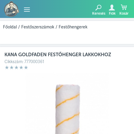
Keresés
Fiók
Kosár
TERMÉKEK
Főoldal
/
Festőszerszámok
/
Festőhengerek
BLOG
KANA GOLDFADEN FESTŐHENGER LAKKOKHOZ
AJÁNLATUNK
Cikkszám:
777000361