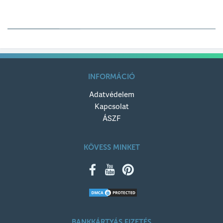
Értékelésed
Értékelésed címe
INFORMÁCIÓ
Adatvédelem
Értékelésed szövege
Kapcsolat
ÁSZF
KÖVESS MINKET
KÜLDÉS
BANKKÁRTYÁS FIZETÉS