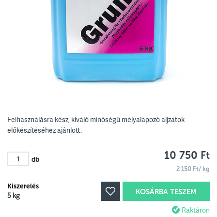
Felhasználásra kész, kiváló minőségű mélyalapozó aljzatok
előkészítéséhez ajánlott.
10 750 Ft
db
2 150 Ft/ kg
Kiszerelés
KOSÁRBA TESZEM
5 kg
Raktáron