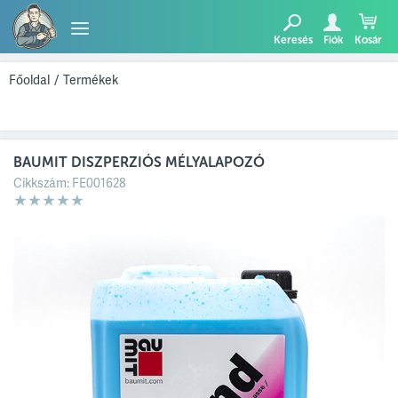
Keresés
Fiók
Kosár
TERMÉKEK
Főoldal
/
Termékek
BLOG
BAUMIT DISZPERZIÓS MÉLYALAPOZÓ
AJÁNLATUNK
Cikkszám:
FE001628