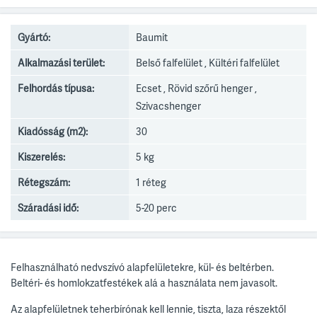
Gyártó:
Baumit
Alkalmazási terület:
Belső falfelület , Kültéri falfelület
Felhordás típusa:
Ecset , Rövid szőrű henger ,
Szivacshenger
Kiadósság (m2):
30
Kiszerelés:
5 kg
Rétegszám:
1 réteg
Száradási idő:
5-20 perc
Felhasználható nedvszívó alapfelületekre, kül- és beltérben.
Beltéri- és homlokzatfestékek alá a használata nem javasolt.
Az alapfelületnek teherbírónak kell lennie, tiszta, laza részektől