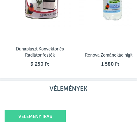
Dunaplaszt Konvektor és
Radiátor festék
Renova Zománckád hígító
9 250 Ft
1 580 Ft
VÉLEMÉNYEK
VÉLEMÉNY ÍRÁS