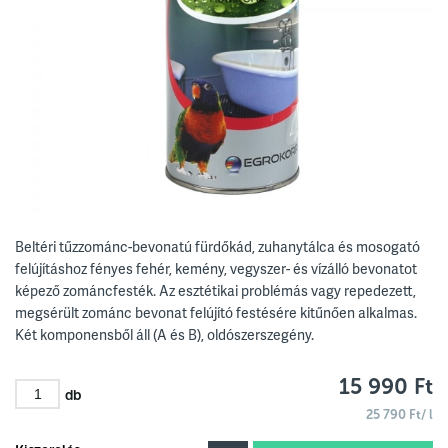
Beltéri tűzzománc-bevonatú fürdőkád, zuhanytálca és mosogató
felújításhoz fényes fehér, kemény, vegyszer- és vízálló bevonatot
képező zománcfesték. Az esztétikai problémás vagy repedezett,
megsérült zománc bevonat felújító festésére kitűnően alkalmas.
Két komponensből áll (A és B), oldószerszegény.
15 990 Ft
db
25 790 Ft/ l