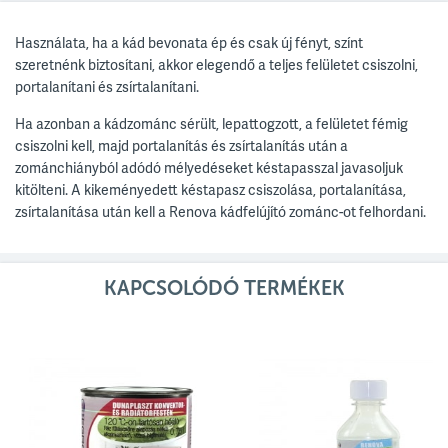
Használata, ha a kád bevonata ép és csak új fényt, színt
szeretnénk biztosítani, akkor elegendő a teljes felületet csiszolni,
portalanítani és zsírtalanítani.
Ha azonban a kádzománc sérült, lepattogzott, a felületet fémig
csiszolni kell, majd portalanítás és zsírtalanítás után a
zománchiányból adódó mélyedéseket késtapasszal javasoljuk
kitölteni. A kikeményedett késtapasz csiszolása, portalanítása,
zsírtalanítása után kell a Renova kádfelújító zománc-ot felhordani.
KAPCSOLÓDÓ TERMÉKEK