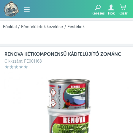
Keresés
Fiók
Kosár
TERMÉKEK
Főoldal
/
Fémfelületek kezelése
/
Festékek
BLOG
RENOVA KÉTKOMPONENSŰ KÁDFELÚJÍTÓ ZOMÁNC
AJÁNLATUNK
Cikkszám:
FE001168