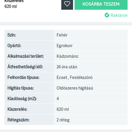
Kiszerelés
KOSÁRBA TESZEM
620 ml
Raktáron
Szín:
Fehér
Gyártó:
Egrokorr
Alkalmazási terület:
Kádzománc
Átfesthetőségi idő:
24 óra után
Felhordás típusa:
Ecset , Festékszóró
Hígítás típusa:
Oldószeres hígítású
Kiadósság (m2):
4
Kiszerelés:
620 ml
Rétegszám:
2 réteg