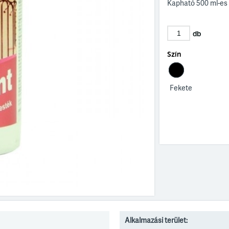
Kapható 500 ml-es
db
Szín
Fekete
Alkalmazási terület: