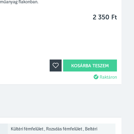
 műanyag flakonban.
2 350 Ft
KOSÁRBA TESZEM
Raktáron
Kültéri fémfelület , Rozsdás fémfelület , Beltéri