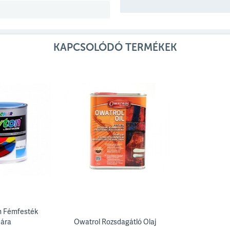
KAPCSOLÓDÓ TERMÉKEK
n Fémfesték
dára
Owatrol Rozsdagátló Olaj