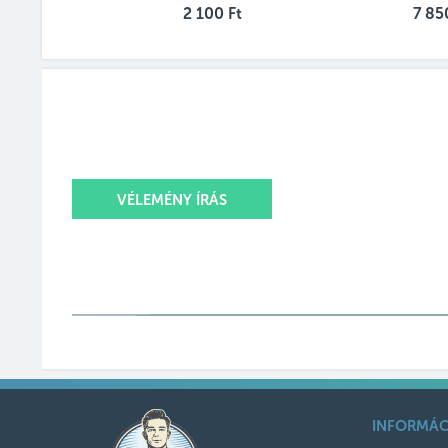
2 100 Ft
7 85
VÉLEMÉNY ÍRÁS
Értékelésed
Értékelésed címe
INFORMÁC
Értékelésed szövege