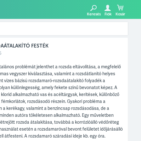
Keresés
Fiók
Kosár
AÁTALAKÍTÓ FESTÉK
5
alános problémát jelenthet a rozsda eltávolítása, a megfelelő
mas vegyszer kiválasztása, valamint a rozsdátlanító helyes
nt vizes bázisú rozsdamaró-rozsdaátalakító folyadék a
 olyan különlegesség, amely fekete színű bevonatot képez. A
klorid alkalmazható vas és acéltárgyak, kerítések, különböző
, fémkorlátok, rozsdásodó részein. Gyakori probléma a
 a kerékagy, valamint a benzincsap rozsdásodása, de a
minden autóra tökéletesen alkalmazható. Egy műveletben
étrejött rozsda átalakítása, továbbá a korrózióálló védőréteg
használat esetén a rozsdamaróval bevont felületet időjárásálló
l átfesteni. A rozsdamaró száradási ideje kb. egy óra.