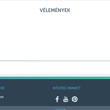
VÉLEMÉNYEK
IÓ
KÖVESS MINKET
em