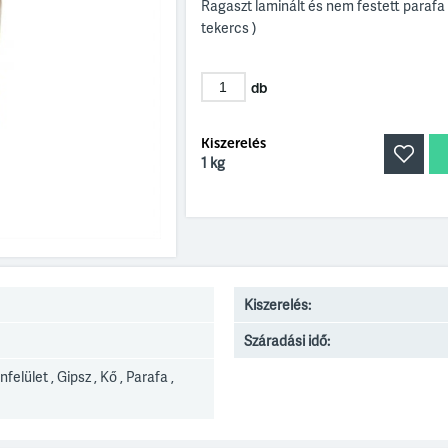
Ragaszt laminált és nem festett parafa b
tekercs )
db
Kiszerelés
1 kg
Kiszerelés:
Száradási idő:
nfelület , Gipsz , Kő , Parafa ,