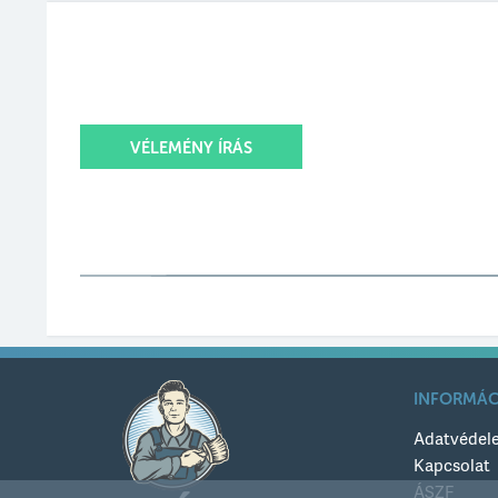
VÉLEMÉNY ÍRÁS
Értékelésed
Értékelésed címe
INFORMÁC
Értékelésed szövege
Adatvédel
Kapcsolat
ÁSZF