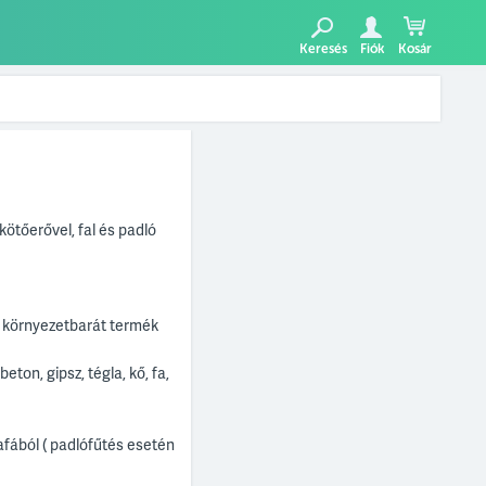
Keresés
Fiók
Kosár
kötőerővel, fal és padló
 környezetbarát termék
eton, gipsz, tégla, kő, fa,
afából ( padlófűtés esetén