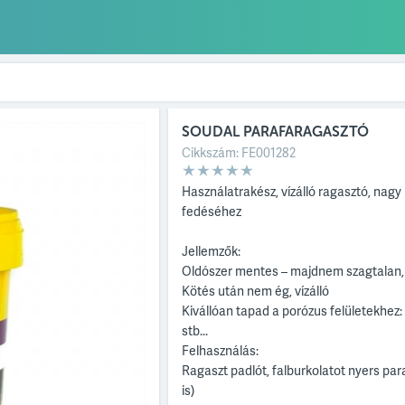
SOUDAL PARAFARAGASZTÓ
Cikkszám:
FE001282
Használatrakész, vízálló ragasztó, nagy 
fedéséhez
Jellemzők:
Oldószer mentes – majdnem szagtalan,
Kötés után nem ég, vízálló
Kivállóan tapad a porózus felületekhez: b
stb...
Felhasználás:
Ragaszt padlót, falburkolatot nyers par
is)