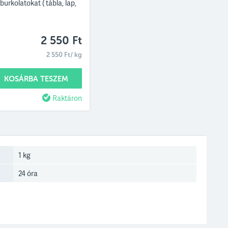
urkolatokat ( tábla, lap,
2 550 Ft
2 550 Ft/ kg
KOSÁRBA TESZEM
Raktáron
1 kg
24 óra