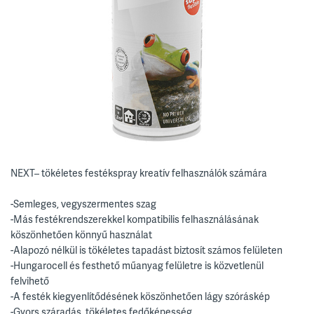
NEXT– tökéletes festékspray kreatív felhasználók számára
-Semleges, vegyszermentes szag
-Más festékrendszerekkel kompatibilis felhasználásának
köszönhetően könnyű használat
-Alapozó nélkül is tökéletes tapadást biztosít számos felületen
-Hungarocell és festhető műanyag felületre is közvetlenül
felvihető
-A festék kiegyenlítődésének köszönhetően lágy szóráskép
-Gyors száradás, tökéletes fedőképesség