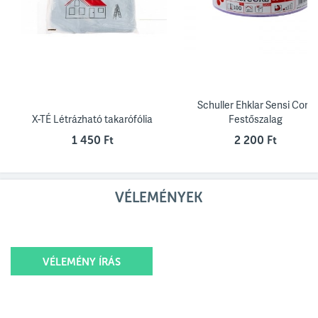
Schuller Ehklar Sensi Core
X-TÉ Létrázható takarófólia
Festőszalag
1 450 Ft
2 200 Ft
VÉLEMÉNYEK
VÉLEMÉNY ÍRÁS