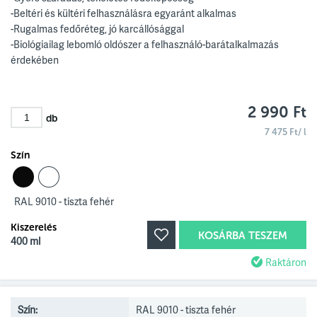
-Beltéri és kültéri felhasználásra egyaránt alkalmas
-Rugalmas fedőréteg, jó karcállósággal
-Biológiailag lebomló oldószer a felhasználó-barátalkalmazás
érdekében
2 990 Ft
db
7 475 Ft/ l
Szín
RAL 9010 - tiszta fehér
Kiszerelés
KOSÁRBA TESZEM
400 ml
Raktáron
Szín:
RAL 9010 - tiszta fehér