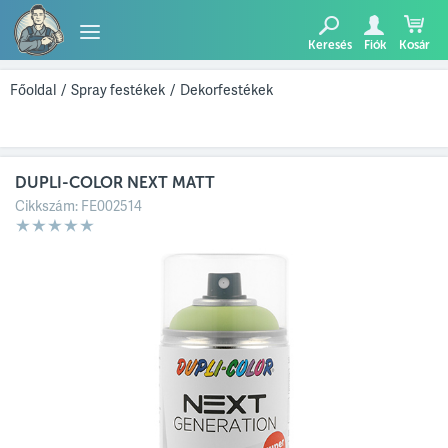
Keresés
Fiók
Kosár
TERMÉKEK
Főoldal
/
Spray festékek
/
Dekorfestékek
BLOG
DUPLI-COLOR NEXT MATT
AJÁNLATUNK
Cikkszám:
FE002514