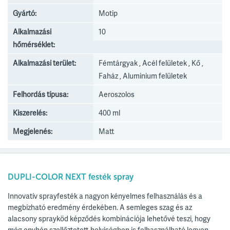
Gyártó:
Motip
Alkalmazási
10
hőmérséklet:
Alkalmazási terület:
Fémtárgyak , Acél felületek , Kő ,
Faház , Alumínium felületek
Felhordás típusa:
Aeroszolos
Kiszerelés:
400 ml
Megjelenés:
Matt
DUPLI-COLOR NEXT festék spray
Innovatív sprayfesték a nagyon kényelmes felhasználás és a
megbízható eredmény érdekében. A semleges szag és az
alacsony sprayköd képződés kombinációja lehetővé teszi, hogy
még enyhén szellőztetett helyiségben is felhasználható legyen.