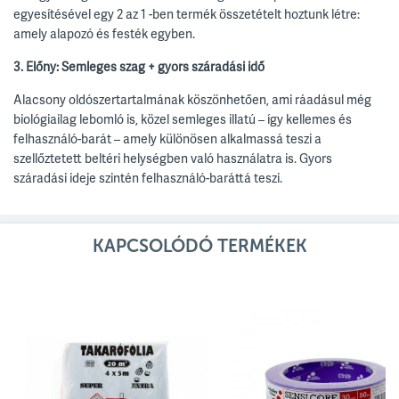
egyesítésével egy 2 az 1 -ben termék összetételt hoztunk létre:
amely alapozó és festék egyben.
3. Előny: Semleges szag + gyors száradási idő
Alacsony oldószertartalmának köszönhetően, ami ráadásul még
biológiailag lebomló is, közel semleges illatú – így kellemes és
felhasználó-barát – amely különösen alkalmassá teszi a
szellőztetett beltéri helységben való használatra is. Gyors
száradási ideje szintén felhasználó-baráttá teszi.
KAPCSOLÓDÓ TERMÉKEK