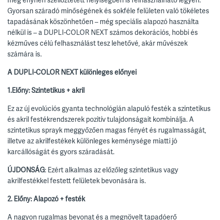
Gyorsan száradó minőségének és sokféle felületen való tökéletes
tapadásának köszönhetően – még speciális alapozó használta
nélkül is – a DUPLI-COLOR NEXT számos dekorációs, hobbi és
kézműves célú felhasználást tesz lehetővé, akár művészek
számára is.
A DUPLI-COLOR NEXT különleges előnyei
1.Előny: Szintetikus + akril
Ez az új evolúciós gyanta technológián alapuló festék a szintetikus
és akril festékrendszerek pozitív tulajdonságait kombinálja. A
szintetikus sprayk meggyőzően magas fényét és rugalmasságát,
illetve az akrilfestékek különleges keménysége miatti jó
karcállóságát és gyors száradását.
ÚJDONSÁG
: Ezért alkalmas az előzőleg szintetikus vagy
akrilfestékkel festett felületek bevonására is.
2. Előny: Alapozó + festék
A nagyon rugalmas bevonat és a megnövelt tapadóerő