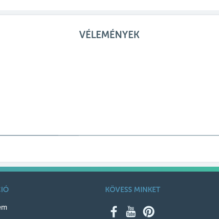
VÉLEMÉNYEK
IÓ
KÖVESS MINKET
em