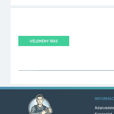
VÉLEMÉNY ÍRÁS
Értékelésed
Értékelésed címe
INFORMÁC
Értékelésed szövege
Adatvédel
Kapcsolat