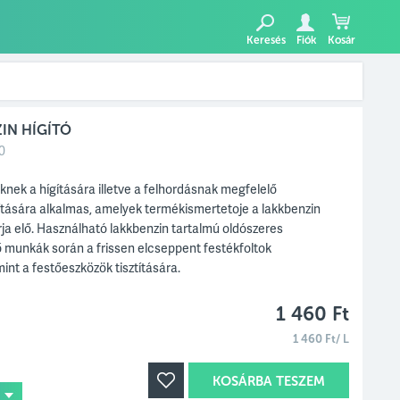
Keresés
Fiók
Kosár
ZIN HÍGÍTÓ
0
nek a hígítására illetve a felhordásnak megfelelő
lítására alkalmas, amelyek termékismertetoje a lakkbenzin
írja elő. Használható lakkbenzin tartalmú oldószeres
ő munkák során a frissen elcseppent festékfoltok
mint a festőeszközök tisztítására.
1 460 Ft
1 460 Ft/ L
KOSÁRBA TESZEM