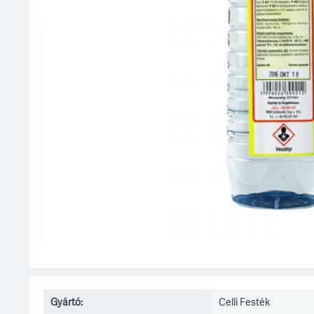
Gyártó:
Celli Festék