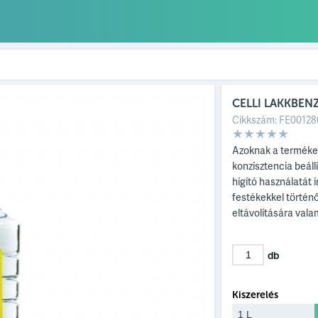
CELLI LAKKBEN
Cikkszám:
FE00128
Azoknak a termékek
konzisztencia beál
hígító használatát 
festékekkel történ
eltávolítására vala
db
Kiszerelés