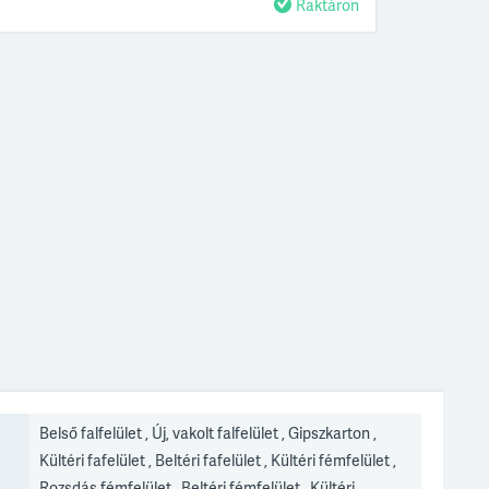
Raktáron
Belső falfelület , Új, vakolt falfelület , Gipszkarton ,
Kültéri fafelület , Beltéri fafelület , Kültéri fémfelület ,
Rozsdás fémfelület , Beltéri fémfelület , Kültéri