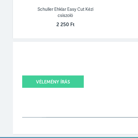
Schuller Ehklar Easy Cut Kézi
csiszoló
2 250 Ft
VÉLEMÉNY ÍRÁS
Értékelésed
Értékelésed címe