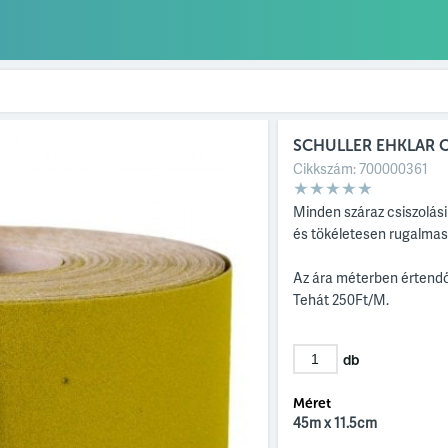
SCHULLER EHKLAR C
Cikkszám:
700000361
Minden száraz csiszolási
és tökéletesen rugalmas
Az ára méterben értend
Tehát 250Ft/M.
db
Méret
45m x 11.5cm