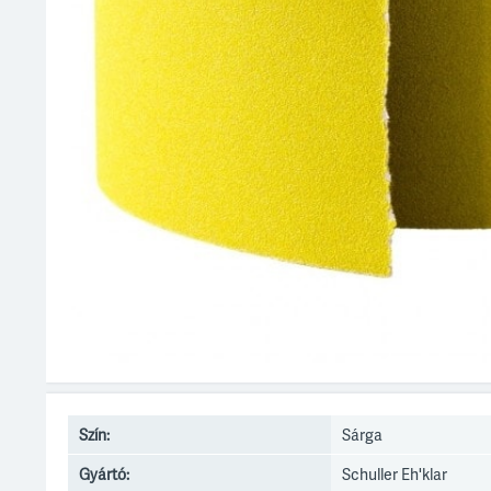
Szín:
Sárga
Gyártó:
Schuller Eh'klar