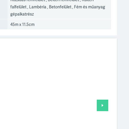
falfelület , Lambéria , Betonfelület , Fém és műanyag
gépalkatrész
45m x 11.5cm