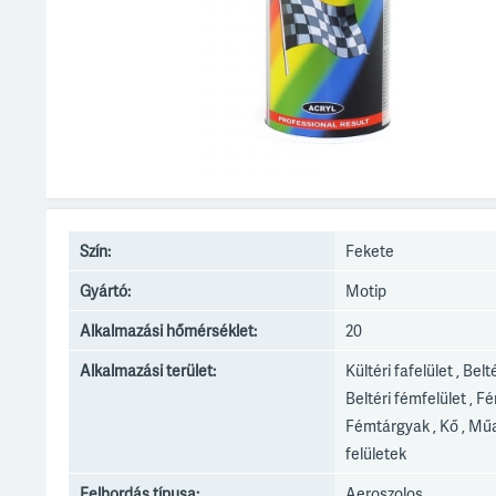
Szín:
Fekete
Gyártó:
Motip
Alkalmazási hőmérséklet:
20
Alkalmazási terület:
Kültéri fafelület , Belt
Beltéri fémfelület , 
Fémtárgyak , Kő , Mű
felületek
Felhordás típusa:
Aeroszolos