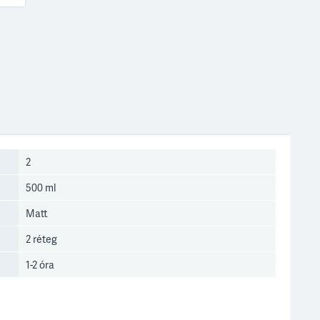
2
500 ml
Matt
2 réteg
1-2 óra