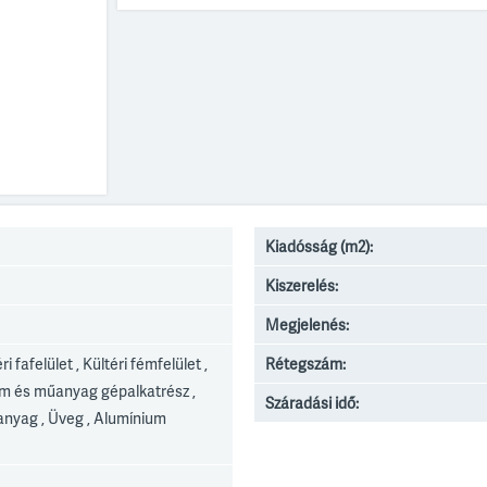
Kiadósság (m2):
Kiszerelés:
Megjelenés:
éri fafelület , Kültéri fémfelület ,
Rétegszám:
Fém és műanyag gépalkatrész ,
Száradási idő:
anyag , Üveg , Alumínium