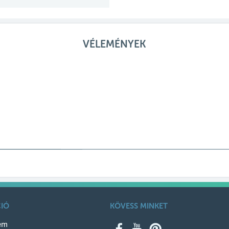
VÉLEMÉNYEK
IÓ
KÖVESS MINKET
em