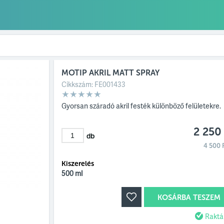
MOTIP AKRIL MATT SPRAY
Cikkszám:
FE001433
Gyorsan száradó akril festék különböző felületekre.
2 250 
db
4 500 F
Kiszerelés
500 ml
KOSÁRBA TESZEM
Raktá