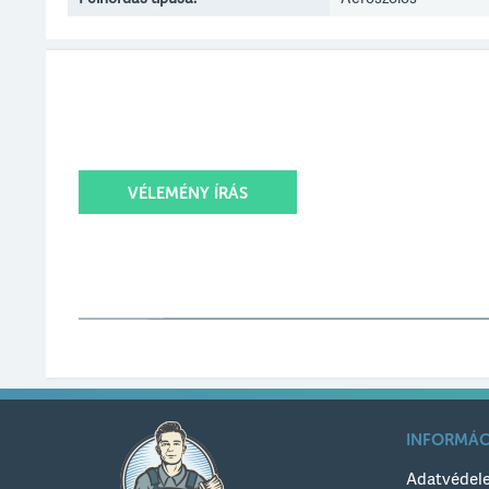
VÉLEMÉNY ÍRÁS
Értékelésed
Értékelésed címe
INFORMÁC
Értékelésed szövege
Adatvédel