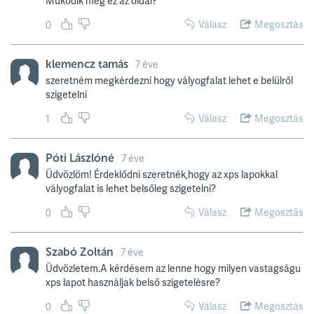
Működik még ez az oldal?
Válasz
Megosztás
0
klemencz tamás
7 éve
szeretném megkérdezni hogy vályogfalat lehet e belülről
szigetelni
Válasz
Megosztás
1
Póti Lászlóné
7 éve
Üdvözlöm! Érdeklődni szeretnék,hogy az xps lapokkal
vályogfalat is lehet belsőleg szigetelni?
Válasz
Megosztás
0
Szabó Zoltán
7 éve
Üdvözletem.A kérdésem az lenne hogy milyen vastagságu
xps lapot használjak belső szigetelésre?
Válasz
Megosztás
0