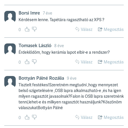
Borsi Imre
7 éve
Kérdésem lenne. Tapétára ragasztható az XPS ?
Válasz
Megosztás
0
Tomasek László
8 éve
Érdeklődöm, hogy kerámia lapot elbír-e a rendszer?
Válasz
Megosztás
0
Bottyán Pálné Rozália
9 éve
Tisztelt festékes!Szeretném megtudni ,hogy mennyezet
belső szigetelésére ,OSB lapra alkalmazható-e ,és ha igen
milyen ragasztót javasolnak?Falon is OSB lapra szeretnénk
tenni,lehet-e és milkyen ragasztót használjunk?Köszönöm
válaszukatBottyán Pálné
Válasz
Megosztás
0