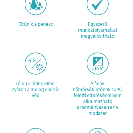
Eltűnik a penész
Egyszerű
munkafolyamattal
megvalósítható
Télen a hideg ellen,
A falak
nyáron a meleg ellen is
hőmérsékletének 10 ºC
véd
feletti eltérésénél nem
alkalmazható
eredményesen ez a
módszer