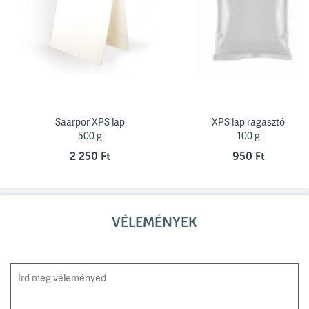
Saarpor XPS lap
XPS lap ragasztó
500 g
100 g
2 250 Ft
950 Ft
VÉLEMÉNYEK