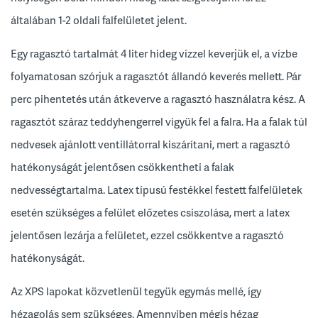
általában 1-2 oldali falfelületet jelent.
Egy ragasztó tartalmát 4 liter hideg vízzel keverjük el, a vízbe
folyamatosan szórjuk a ragasztót állandó keverés mellett. Pár
perc pihentetés után átkeverve a ragasztó használatra kész. A
ragasztót száraz teddyhengerrel vigyük fel a falra. Ha a falak túl
nedvesek ajánlott ventillátorral kiszárítani, mert a ragasztó
hatékonyságát jelentősen csökkentheti a falak
nedvességtartalma. Latex típusú festékkel festett falfelületek
esetén szükséges a felület előzetes csiszolása, mert a latex
jelentősen lezárja a felületet, ezzel csökkentve a ragasztó
hatékonyságát.
Az XPS lapokat közvetlenül tegyük egymás mellé, így
hézagolás sem szükséges. Amennyiben mégis hézag