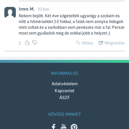
Imre M.
10 éve
Nekem bejött. Két éve szigetelték ugyanígy a szobám és
nőtt a hőmérséklet 2-3 fokkal, a falak nem annyira hidegek
mint voltak és a sarkokban sem penészes már a fal. Persze
most sem gyulladok meg de sokkal jobb a helyzet ;)
Válasz
Megosztás
2
INFORMÁCIÓ
Adatvédelem
Kapcsolat
ÁSZF
KÖVESS MINKET