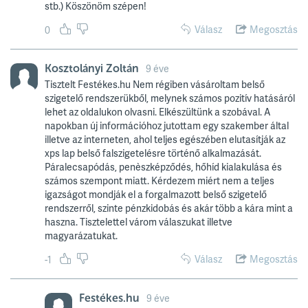
stb.) Köszönöm szépen!
Válasz
Megosztás
0
Kosztolányi Zoltán
9 éve
Tisztelt Festékes.hu Nem régiben vásároltam belső
szigetelő rendszerükből, melynek számos pozitív hatásáról
lehet az oldalukon olvasni. Elkészültünk a szobával. A
napokban új információhoz jutottam egy szakember által
illetve az interneten, ahol teljes egészében elutasítják az
xps lap belső falszigetelésre történő alkalmazását.
Páralecsapódás, penèszképződés, hőhíd kialakulása és
számos szempont miatt. Kérdezem miért nem a teljes
igazságot mondják el a forgalmazott belső szigetelő
rendszerről, szinte pénzkidobás és akár több a kára mint a
haszna. Tisztelettel várom válaszukat illetve
magyarázatukat.
Válasz
Megosztás
-1
Festékes.hu
9 éve