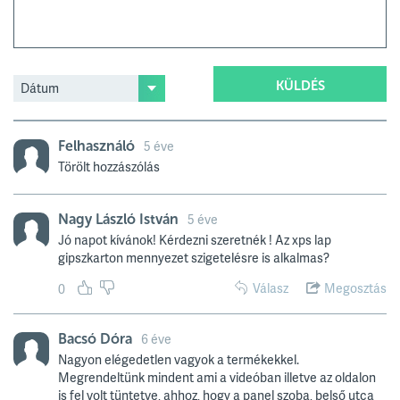
KÜLDÉS
Felhasználó
5 éve
Törölt hozzászólás
Nagy László István
5 éve
Jó napot kívánok! Kérdezni szeretnék ! Az xps lap
gipszkarton mennyezet szigetelésre is alkalmas?
Válasz
Megosztás
0
Bacsó Dóra
6 éve
Nagyon elégedetlen vagyok a termékekkel.
Megrendeltünk mindent ami a videóban illetve az oldalon
is fel volt tüntetve, ahhoz, hogy a panel szoba, belső utca