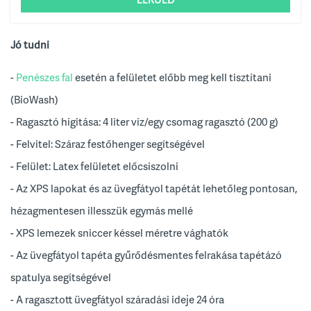
Jó tudni
-
Penészes fal
esetén a felületet előbb meg kell tisztítani
(BioWash)
- Ragasztó hígitása: 4 liter víz/egy csomag ragasztó (200 g)
- Felvitel: Száraz festőhenger segítségével
- Felület: Latex felületet előcsiszolni
- Az XPS lapokat és az üvegfátyol tapétát lehetőleg pontosan,
hézagmentesen illesszük egymás mellé
- XPS lemezek sniccer késsel méretre vághatók
- Az üvegfátyol tapéta gyűrődésmentes felrakása tapétázó
spatulya segítségével
- A ragasztott üvegfátyol száradási ideje 24 óra