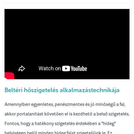
Beltéri hőszigetelés alkalmazástechnikája
Amennyiben egyenletes, penészmentes és jó minőségű a fal,
akkor portalanítást követően el is kezdhető a belső szigetelés.
Fontos, hogy a hatékony szigetelés érdekében a "hideg"
helyiségen belül minden hideg falat szigeteljünk le. Ez