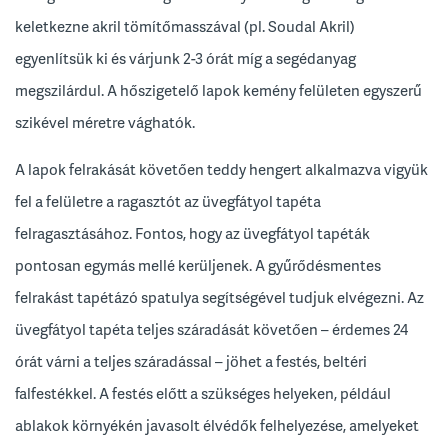
keletkezne akril tömítőmasszával (pl. Soudal Akril)
egyenlítsük ki és várjunk 2-3 órát míg a segédanyag
megszilárdul. A hőszigetelő lapok kemény felületen egyszerű
szikével méretre vághatók.
A lapok felrakását követően teddy hengert alkalmazva vigyük
fel a felületre a ragasztót az üvegfátyol tapéta
felragasztásához. Fontos, hogy az üvegfátyol tapéták
pontosan egymás mellé kerüljenek. A gyűrődésmentes
felrakást tapétázó spatulya segítségével tudjuk elvégezni. Az
üvegfátyol tapéta teljes száradását követően – érdemes 24
órát várni a teljes száradással – jöhet a festés, beltéri
falfestékkel. A festés előtt a szükséges helyeken, például
ablakok környékén javasolt élvédők felhelyezése, amelyeket