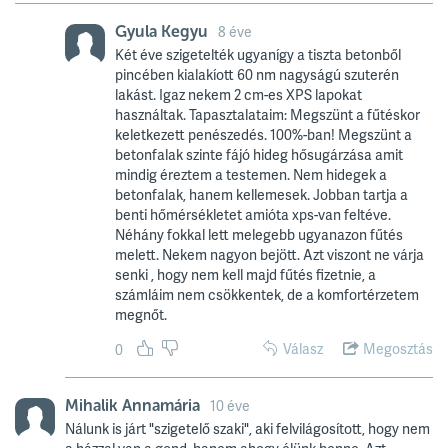
Gyula Kegyu
8 éve
Két éve szigetelték ugyanígy a tiszta betonből
pincében kialakíott 60 nm nagyságú szuterén
lakást. Igaz nekem 2 cm-es XPS lapokat
használtak. Tapasztalataim: Megszünt a fűtéskor
keletkezett penészedés. 100%-ban! Megszünt a
betonfalak szinte fájó hideg hősugárzása amit
mindig éreztem a testemen. Nem hidegek a
betonfalak, hanem kellemesek. Jobban tartja a
benti hőmérsékletet amióta xps-van feltéve.
Néhány fokkal lett melegebb ugyanazon fűtés
melett. Nekem nagyon bejött. Azt viszont ne várja
senki , hogy nem kell majd fűtés fizetnie, a
számláim nem csökkentek, de a komfortérzetem
megnőt.
Válasz
Megosztás
0
Mihalik Annamária
10 éve
Nálunk is járt "szigetelő szaki", aki felvilágosított, hogy nem