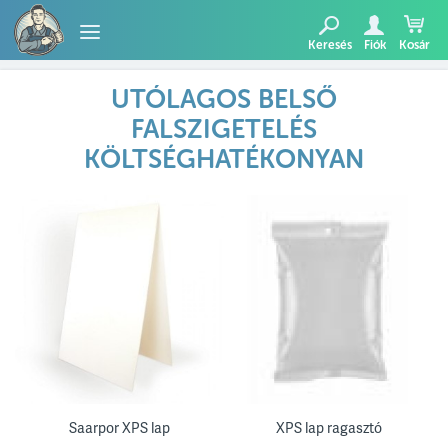
Keresés
Fiók
Kosár
TERMÉKEK
UTÓLAGOS BELSŐ
FALSZIGETELÉS
BLOG
KÖLTSÉGHATÉKONYAN
AJÁNLATUNK
Saarpor XPS lap
XPS lap ragasztó