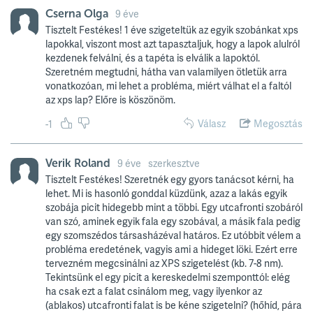
Cserna Olga
9 éve
Tisztelt Festékes! 1 éve szigeteltük az egyik szobánkat xps
lapokkal, viszont most azt tapasztaljuk, hogy a lapok alulról
kezdenek felválni, és a tapéta is elválik a lapoktól.
Szeretném megtudni, hátha van valamilyen ötletük arra
vonatkozóan, mi lehet a probléma, miért válhat el a faltól
az xps lap? Előre is köszönöm.
Válasz
Megosztás
-1
Verik Roland
9 éve
szerkesztve
Tisztelt Festékes! Szeretnék egy gyors tanácsot kérni, ha
lehet. Mi is hasonló gonddal küzdünk, azaz a lakás egyik
szobája picit hidegebb mint a többi. Egy utcafronti szobáról
van szó, aminek egyik fala egy szobával, a másik fala pedig
egy szomszédos társasházéval határos. Ez utóbbit vélem a
probléma eredetének, vagyis ami a hideget löki. Ezért erre
tervezném megcsinálni az XPS szigetelést (kb. 7-8 nm).
Tekintsünk el egy picit a kereskedelmi szemponttól: elég
ha csak ezt a falat csinálom meg, vagy ilyenkor az
(ablakos) utcafronti falat is be kéne szigetelni? (hőhíd, pára