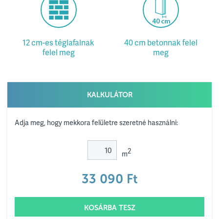
12 cm-es téglafalnak
40 cm betonnak felel
felel meg
meg
KALKULÁTOR
Adja meg, hogy mekkora felületre szeretné használni:
2
m
33 090
Ft
KOSÁRBA TESZ