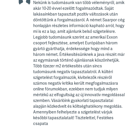
Nekünk is tudomásunk van több véleményről, amik
akár 10-20 évvel ezelőtt fogalmazódtak. Saját
lakásainkban tapasztalt pozitív változások után
döntöttünk a forgalmazásról. A német Saarpor cég
honlapján részletes információ kapható arról, hogy
mi is ez a lap, amit ajánlunk belső szigetelésre.
Legjobb tudomásunk szerint az amerikai Exxon
csoport fejlesztése, amelyet Európában három
gyártó gyárthatja, érdekessége hogy mind a
három német. Értékesítésünknek a java részét már
az egymásnak történő ajánlásnak köszönhetjük.
Több tízezer m2 értékesítés után sincs
tudomásunk negatív tapasztalatról. A kültéri
szigetelést forgalmazók, kivitelezők részéről
számos negatív kritika került megfogalmazásra
online fórumokban, ezekben nem tudjuk milyen
mértékű az elfogultság az új innovatív megoldással
szemben. Vásárlóink gyakorlati tapasztalatai
alapján közkedvelt és költséghatékony megoldás.
Amennyiben felhelyezte a szigetelést várjuk
későbbi tapasztalatait! Tisztelettel, Festékes
csapata