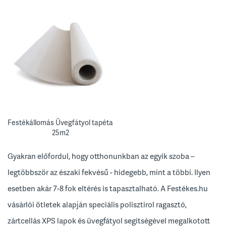
Festékállomás Üvegfátyol tapéta
25m2
Gyakran előfordul, hogy otthonunkban az egyik szoba –
legtöbbször az északi fekvésű - hidegebb, mint a többi. Ilyen
esetben akár 7-8 fok eltérés is tapasztalható. A Festékes.hu
vásárlói ötletek alapján speciális polisztirol ragasztó,
zártcellás XPS lapok és üvegfátyol segítségével megalkotott