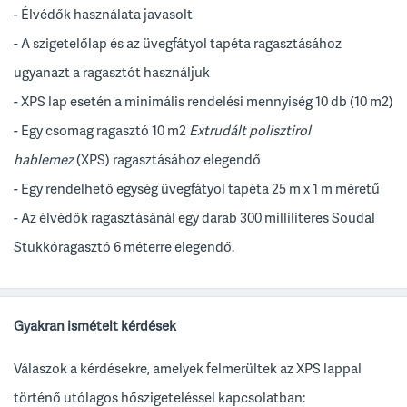
- Élvédők használata javasolt
- A szigetelőlap és az üvegfátyol tapéta ragasztásához
ugyanazt a ragasztót használjuk
- XPS lap esetén a minimális rendelési mennyiség 10 db (10 m2)
- Egy csomag ragasztó 10 m2
Extrudált polisztirol
hablemez
(XPS) ragasztásához elegendő
- Egy rendelhető egység üvegfátyol tapéta 25 m x 1 m méretű
- Az élvédők ragasztásánál egy darab 300 milliliteres Soudal
Stukkóragasztó 6 méterre elegendő.
Gyakran ismételt kérdések
Válaszok a kérdésekre, amelyek felmerültek az XPS lappal
történő utólagos hőszigeteléssel kapcsolatban: