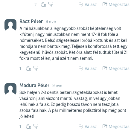
Válasz
Megosztás
2
Rácz Péter
9 éve
A mi házunkban a legnagyobb szobát képtelenség volt
kifűteni, nagy mínuszokban nem ment 17-18 fok fölé a
hőmérséklet. Belső szigeteléssel próbálkoztunk és azt kell
mondjam nem bántuk meg. Teljesen komfortossá tett egy
kegyetlenül hűvös szobát. Két óra alatt fel tudtuk fűteni 21
fokra most télen, ami azért nem semmi.
Válasz
Megosztás
1
Madura Péter
9 éve
Sok helyen 2-3 centis beltéri szigetelőlapokat is lehet
vásárolni, ami viszont már túl vastag, mivel úgy jobban
lehűlnek a falak. Ez pedig hosszú távon nem tesz jót a
szoba falainak. A pár milliméteres polisztirol lap még pont
jó lehet!
Válasz
Megosztás
1