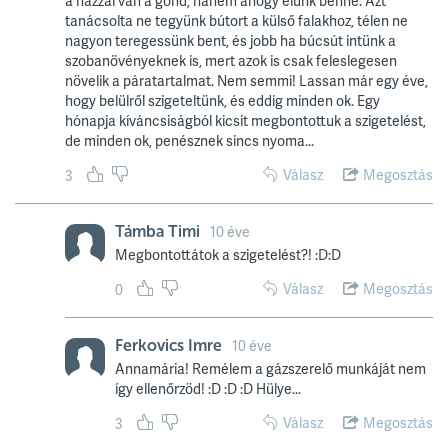
a házzal van a gond, hanem ahogy élünk benne. Azt
tanácsolta ne tegyünk bútort a külső falakhoz, télen ne
nagyon teregessünk bent, és jobb ha búcsút intünk a
szobanövényeknek is, mert azok is csak feleslegesen
növelik a páratartalmat. Nem semmi! Lassan már egy éve,
hogy belülről szigeteltünk, és eddig minden ok. Egy
hónapja kíváncsiságból kicsit megbontottuk a szigetelést,
de minden ok, penésznek sincs nyoma...
Válasz
Megosztás
3
Támba Timi
10 éve
Megbontottátok a szigetelést?! :D:D
Válasz
Megosztás
0
Ferkovics Imre
10 éve
Annamária! Remélem a gázszerelő munkáját nem
így ellenőrzöd! :D :D :D Hülye...
Válasz
Megosztás
3