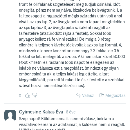
front felöli falának szigetelését meg tudjuk csinálni. Időt,
energiát, pénzt nem sajnálva, bizakodva belevágtunk. 1, a
fal tocsogott a ragasztótól mégis száradás után volt ahol
elvált az xps lap. 2, az üvegtapéta nem tapadt megfelelően
az xps laphoz 3, az üvegtapéta szitaként reagált az
falfestékre (átszűrődött rajta a festék). Sokkal több
anyagot kellett rá felvinni ezáltal. De még a 3 réteg
ellenére is teljesen kivehetőek voltak az xps lap formái. 4,
mindezek ellenére konkrétan nemhogy 2-3 fokkal de 0.5
fokkal se lett melegebb a szoba. Aki nem akar közel 50.000
Ft-ot kifizetni és raszánni több napot feleslegesen az
inkább ne válassza ezt a megoldást. (mindezt egy olyan
ember csinálta aki a teljes lakást leglettelte, aljzat
kiegyenlítőzött, parkettát rakott le és kifestette a szobákat
szóval hozzá nem ertésről szó sincs).
Válasz
Megosztás
0
Gyimesiné Kakas Éva
6 éve
Szép napot! Küldtem emailt, semmi válasz, beírtam a
visszahívó kérésre az adataimat, a küldésre nem is reagált.