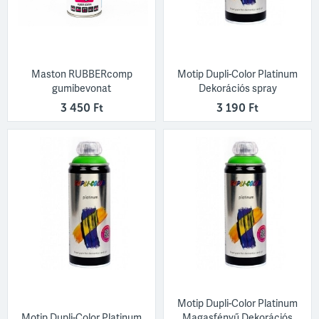
Maston RUBBERcomp
Motip Dupli-Color Platinum
gumibevonat
Dekorációs spray
3 450 Ft
3 190 Ft
Motip Dupli-Color Platinum
Motip Dupli-Color Platinum
Magasfényű Dekorációs