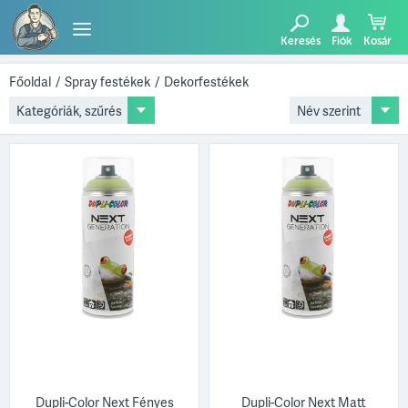
Keresés
Fiók
Kosár
TERMÉKEK
Főoldal
/
Spray festékek
/
Dekorfestékek
Kategóriák, szűrés
BLOG
AJÁNLATUNK
Dupli-Color Next Fényes
Dupli-Color Next Matt