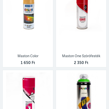
Maston Color
Maston One Szórófesték
1 650 Ft
2 350 Ft