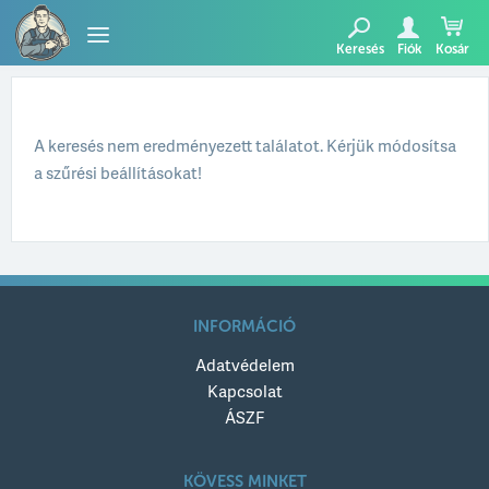
Keresés
Fiók
Kosár
TERMÉKEK
A keresés nem eredményezett találatot. Kérjük módosítsa
BLOG
a szűrési beállításokat!
AJÁNLATUNK
INFORMÁCIÓ
Adatvédelem
Kapcsolat
ÁSZF
KÖVESS MINKET