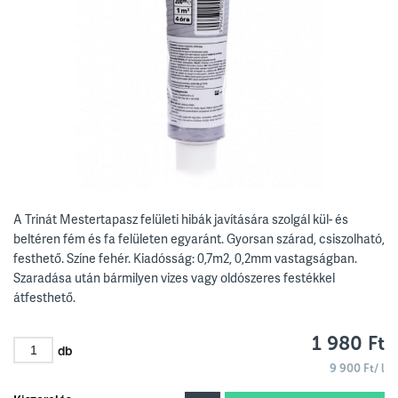
A Trinát Mestertapasz felületi hibák javítására szolgál kül- és
beltéren fém és fa felületen egyaránt. Gyorsan szárad, csiszolható,
festhető. Színe fehér. Kiadósság: 0,7m2, 0,2mm vastagságban.
Szaradása után bármilyen vizes vagy oldószeres festékkel
átfesthető.
1 980 Ft
db
9 900 Ft/ l