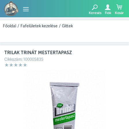
Keresés
Fiók
Kosár
TERMÉKEK
Főoldal
/
Fafelületek kezelése
/
Gittek
BLOG
TRILAK TRINÁT MESTERTAPASZ
AJÁNLATUNK
Cikkszám:
100005835