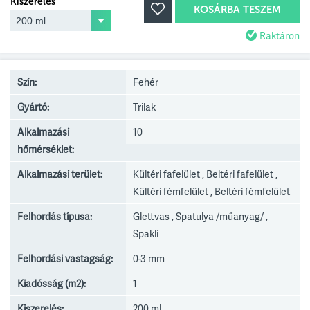
Kiszerelés
KOSÁRBA TESZEM
Raktáron
Szín:
Fehér
Gyártó:
Trilak
Alkalmazási
10
hőmérséklet:
Alkalmazási terület:
Kültéri fafelület , Beltéri fafelület ,
Kültéri fémfelület , Beltéri fémfelület
Felhordás típusa:
Glettvas , Spatulya /műanyag/ ,
Spakli
Felhordási vastagság:
0-3 mm
Kiadósság (m2):
1
Kiszerelés:
200 ml