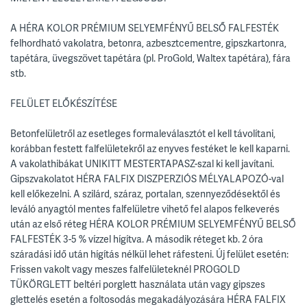
A HÉRA KOLOR PRÉMIUM SELYEMFÉNYŰ BELSŐ FALFESTÉK
felhordható vakolatra, betonra, azbesztcementre, gipszkartonra,
tapétára, üvegszövet tapétára (pl. ProGold, Waltex tapétára), fára
stb.
FELÜLET ELŐKÉSZÍTÉSE
Betonfelületről az esetleges formaleválasztót el kell távolítani,
korábban festett falfelületekről az enyves festéket le kell kaparni.
A vakolathibákat UNIKITT MESTERTAPASZ-szal ki kell javítani.
Gipszvakolatot HÉRA FALFIX DISZPERZIÓS MÉLYALAPOZÓ-val
kell előkezelni. A szilárd, száraz, portalan, szennyeződésektől és
leváló anyagtól mentes falfelületre vihető fel alapos felkeverés
után az első réteg HÉRA KOLOR PRÉMIUM SELYEMFÉNYŰ BELSŐ
FALFESTÉK 3-5 % vízzel hígítva. A második réteget kb. 2 óra
száradási idő után hígítás nélkül lehet ráfesteni. Új felület esetén:
Frissen vakolt vagy meszes falfelületeknél PROGOLD
TÜKÖRGLETT beltéri porglett használata után vagy gipszes
glettelés esetén a foltosodás megakadályozására HÉRA FALFIX