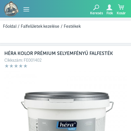
Keresés
Fiók
Kosár
TERMÉKEK
Főoldal
/
Falfelületek kezelése
/
Festékek
BLOG
HÉRA KOLOR PRÉMIUM SELYEMFÉNYŰ FALFESTÉK
AJÁNLATUNK
Cikkszám:
FE001402