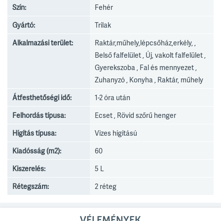
Szín:
Fehér
Gyártó:
Trilak
Alkalmazási terület:
Raktár,műhely,lépcsőház,erkély, ,
Belső falfelület , Új, vakolt falfelület ,
Gyerekszoba , Fal és mennyezet ,
Zuhanyzó , Konyha , Raktár, műhely
Átfesthetőségi idő:
1-2 óra után
Felhordás típusa:
Ecset , Rövid szőrű henger
Hígítás típusa:
Vizes hígítású
Kiadósság (m2):
60
Kiszerelés:
5 L
Rétegszám:
2 réteg
VÉLEMÉNYEK