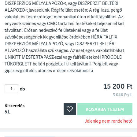
DISZPERZIÓS MÉLYALAPOZÓ-t, vagy DISZPERZIT BELTÉRI
ALAPOZÓ-t javasolunk. Régi felület esetén: A régi laza, pergő
vakolat- és festékréteget mechanikai úton el kell távolítani. Az
enyves kazeines vagy CMC tartalmú festékeket teljesen el kell
távolítani. Erősen nedvszívó felületeknél vagy a felület
szívóképességének kiegyenlítése érdekében HÉRA FALFIX
DISZPERZIÓS MÉLYALAPOZÓ, vagy DISZPERZIT BELTÉRI
ALAPOZÓ használata szükséges. Az esetleges vakolathibákat
UNIKITT MESTERTAPASZ-szal vagy falfelületeknél PROGOLD
TÜKÖRGLETT beltéri porglettel ki kell javítani. Porglett vagy
gipszes glettelés után és erősen szívóképes fa
15 200 Ft
db
3 040 Ft/ L
Kiszerelés
KOSÁRBA TESZEM
5 L
Jelenleg nem rendelhető