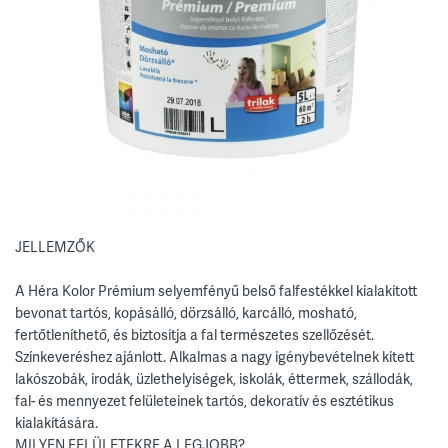
JELLEMZŐK
A Héra Kolor Prémium selyemfényű belső falfestékkel kialakított
bevonat tartós, kopásálló, dörzsálló, karcálló, mosható,
fertőtleníthető, és biztosítja a fal természetes szellőzését.
Színkeveréshez ajánlott. Alkalmas a nagy igénybevételnek kitett
lakószobák, irodák, üzlethelyiségek, iskolák, éttermek, szállodák,
fal- és mennyezet felületeinek tartós, dekoratív és esztétikus
kialakítására.
MILYEN FELÜLETEKRE A LEGJOBB?